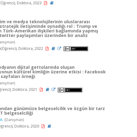
Öğrenci), Doktora, 2023
işim ve medya teknolojilerinin uluslararası
n stratejik iletişiminde oynadığı rol : Trump ve
n Türk-Amerikan ilişkileri bağlamında yapmış
 twitter paylaşımları üzerinden bir analiz
anışman)
ci(Öğrenci), Doktora, 2022
dyanın dijital gettolarında oluşan
yonun kültürel kimliğin üzerine etkisi : Facebook
sayfaları örneği
anışman)
renci), Doktora, 2021
ından günümüze belgeselcilik ve özgün bir tarz
T belgeselciliği
A.
(Danışman)
ğrenci), Doktora, 2020