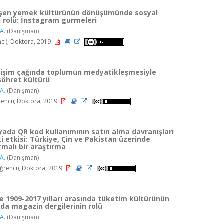
eşen yemek kültürünün dönüşümünde sosyal
 rolü: İnstagram gurmeleri
A.
(Danışman)
nci), Doktora, 2019
letişim çağında toplumun medyatikleşmesiyle
şöhret kültürü
A.
(Danışman)
enci), Doktora, 2019
ada QR kod kullanımının satın alma davranışları
i etkisi: Türkiye, Çin ve Pakistan üzerinde
ırmalı bir araştırma
A.
(Danışman)
renci), Doktora, 2019
e 1909-2017 yılları arasında tüketim kültürünün
a magazin dergilerinin rolü
A.
(Danışman)