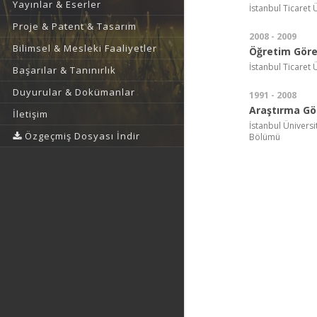
Yayınlar & Eserler
İstanbul Ticaret 
Proje & Patent & Tasarım
2008 - 2009
Bilimsel & Mesleki Faaliyetler
Öğretim Görev
İstanbul Ticaret 
Başarılar & Tanınırlık
Duyurular & Dokümanlar
1991 - 2008
Araştırma Gör
İletişim
İstanbul Üniversi
Özgeçmiş Dosyası İndir
Bölümü