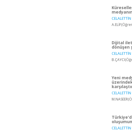
Küresell
medyanın
CELALETTİN 
A.ELİF(Öğre
Dijital i
dönüşen 
CELALETTİN 
B.ÇAYCI(Öğr
Yeni medy
üzerindek
karşılaşt
CELALETTİN 
M.NASEER(Öğ
Türkiye'd
oluşumund
CELALETTİN 