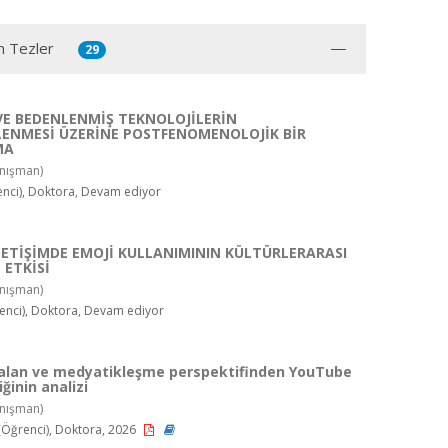
n Tezler
29
 VE BEDENLENMİŞ TEKNOLOJİLERİN
ENMESİ ÜZERİNE POSTFENOMENOLOJİK BİR
MA
nışman)
nci), Doktora, Devam ediyor
İLETİŞİMDE EMOJİ KULLANIMININ KÜLTÜRLERARASI
 ETKİSİ
nışman)
enci), Doktora, Devam ediyor
alan ve medyatikleşme perspektifinden YouTube
ğinin analizi
nışman)
Öğrenci), Doktora, 2026