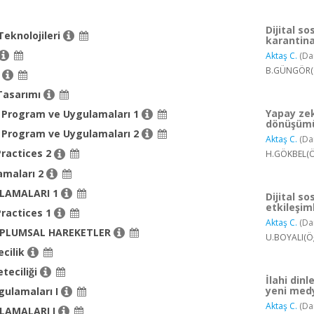
Dijital s
 Teknolojileri
karantina
Aktaş C.
(Da
B.GÜNGÖR(Ö
i
Tasarımı
Yapay zek
a Program ve Uygulamaları 1
dönüşümü
a Program ve Uygulamaları 2
Aktaş C.
(Da
Practices 2
H.GÖKBEL(Öğ
amaları 2
ULAMALARI 1
Dijital so
etkileşiml
Practices 1
Aktaş C.
(Da
OPLUMSAL HAREKETLER
U.BOYALI(Öğ
cilik
teciliği
İlahi din
yeni medy
gulamaları I
Aktaş C.
(Da
ULAMALARI I