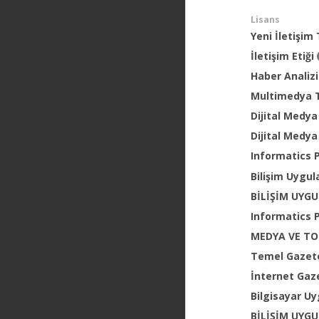
Lisans
Yeni İletişim
İletişim Etiği
Haber Analiz
Multimedya 
Dijital Medy
Dijital Medy
Informatics 
Bilişim Uygul
BİLİŞİM UYG
Informatics 
MEDYA VE T
Temel Gazete
İnternet Gaze
Bilgisayar Uy
BİLİŞİM UYG