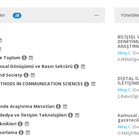
ler
Yönetile
28
BİLİŞSEL
DENEYİML
ARAŞTIR
Aktaş C.
(Da
ve Toplum
A.EREN(Öğre
ısal Dönüşümü ve Basın Sektörü
nd Society
DİJİTAL 
İLETİŞİME
ETHODS IN COMMUNICATION SCIENCES
Aktaş C.
(Da
Ç.Batur(Öğr
minde Araştırma Metotları
dya ve İletişim Teknolojileri
Kamusal 
gazetecili
knikleri
Aktaş C.
(Da
porlama
O.PEKÇETİN(