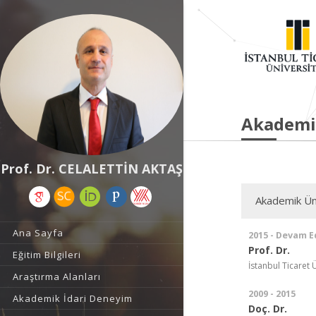
Akademi
Prof. Dr. CELALETTİN AKTAŞ
Akademik Ün
Ana Sayfa
2015 - Devam E
Prof. Dr.
Eğitim Bilgileri
İstanbul Ticaret 
Araştırma Alanları
2009 - 2015
Akademik İdari Deneyim
Doç. Dr.