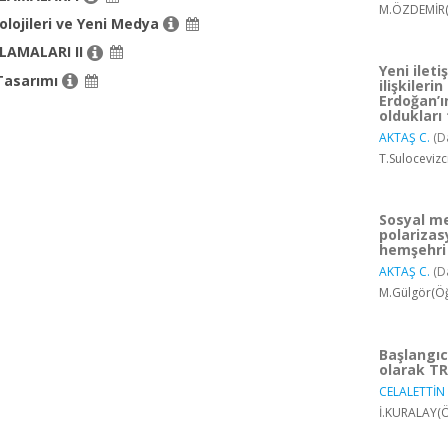
M.ÖZDEMİR(
olojileri ve Yeni Medya
LAMALARI II
Yeni ilet
Tasarımı
ilişkileri
Erdoğan’ı
oldukları
AKTAŞ C.
(D
T.Suloceviz
Sosyal me
polarizas
hemşehri 
AKTAŞ C.
(D
M.Gülgör(Öğ
Başlangıc
olarak TR
CELALETTİN 
İ.KURALAY(Ö