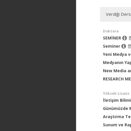
Verdiği Ders
Doktora
SEMİNER
Seminer
Yeni Medya 
Medyanın Yap
New Media a
RESEARCH M
Yüksek Lisans
İletişim Bili
Günümüzde Me
Araştırma Te
Sunum ve Ra