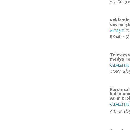
Y.SÖĞÜT(Öğr
Reklamlar
davranışl
AKTAŞ C.
(D
B.Shaljani(Ö
Televizyon
medya ile
CELALETTİN 
S.AKCAN(Öğr
Kurumsal
kullanımı
Adım proj
CELALETTİN 
C.SUNAL(Öğr