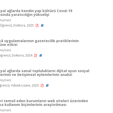
osyal ağlarda kendin yap kültürü Covıd-19
sında yaratıcılığın yükselişi
nışman)
ğrenci), Doktora, 2025
â uygulamalarının gazetecilik pratiklerinin
ne etkisi
nışman)
renci), Doktora, 2024
syal ağlarda sanal toplulukların dijital oyun sosyal
erinin ve iletişimsel eylemlerinin analizi
nışman)
renci), Yüksek Lisans, 2023
leri temsil eden kurumların web siteleri üzerinden
a kullanım biçimlerinin araştırılması
nışman)