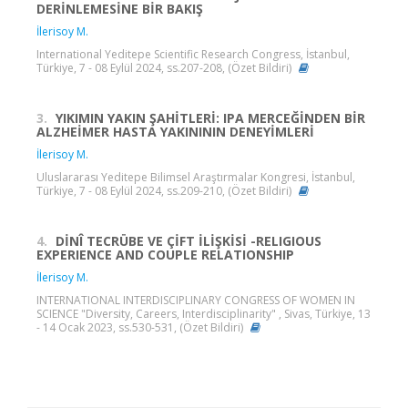
DERİNLEMESİNE BİR BAKIŞ
İlerisoy M.
International Yeditepe Scientific Research Congress, İstanbul,
Türkiye, 7 - 08 Eylül 2024, ss.207-208, (Özet Bildiri)
3.
YIKIMIN YAKIN ŞAHİTLERİ: IPA MERCEĞİNDEN BİR
ALZHEİMER HASTA YAKINININ DENEYİMLERİ
İlerisoy M.
Uluslararası Yeditepe Bilimsel Araştırmalar Kongresi, İstanbul,
Türkiye, 7 - 08 Eylül 2024, ss.209-210, (Özet Bildiri)
4.
DİNÎ TECRÜBE VE ÇİFT İLİŞKİSİ -RELIGIOUS
EXPERIENCE AND COUPLE RELATIONSHIP
İlerisoy M.
INTERNATIONAL INTERDISCIPLINARY CONGRESS OF WOMEN IN
SCIENCE "Diversity, Careers, Interdisciplinarity" , Sivas, Türkiye, 13
- 14 Ocak 2023, ss.530-531, (Özet Bildiri)