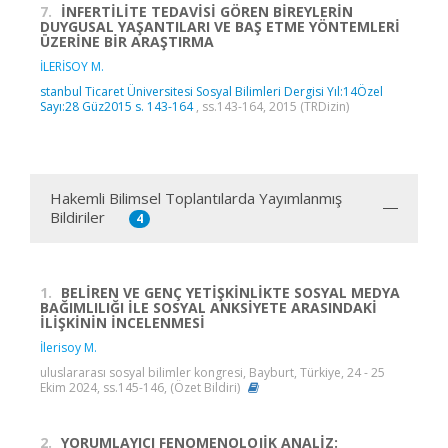
7.
İNFERTİLİTE TEDAVİSİ GÖREN BİREYLERİN
DUYGUSAL YAŞANTILARI VE BAŞ ETME YÖNTEMLERİ
ÜZERİNE BİR ARAŞTIRMA
İLERİSOY M.
stanbul Ticaret Üniversitesi Sosyal Bilimleri Dergisi Yıl:14Özel
Sayı:28 Güz2015 s. 143-164
, ss.143-164, 2015 (TRDizin)
Hakemli Bilimsel Toplantılarda Yayımlanmış
Bildiriler
4
1.
BELİREN VE GENÇ YETİŞKİNLİKTE SOSYAL MEDYA
BAĞIMLILIĞI İLE SOSYAL ANKSİYETE ARASINDAKİ
İLİŞKİNİN İNCELENMESİ
İlerisoy M.
uluslararası sosyal bilimler kongresi, Bayburt, Türkiye, 24 - 25
Ekim 2024, ss.145-146, (Özet Bildiri)
2.
YORUMLAYICI FENOMENOLOJİK ANALİZ: