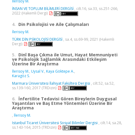
İlerisoy M.
İNSAN VE TOPLUM BİLİMLERİ DERGİSİ
, cilt.16, sa.33, ss.251-266,
2022 (Hakemli Dergi)
4.
Din Psikolojisi ve Aile Çalışmaları
İlerisoy M.
TÜRK DİN PSİKOLOJİSİ DERGİSİ
, sa.4, ss.69-99, 2021 (Hakemli
Dergi)
5.
Dinî Başa Çıkma ile Umut, Hayat Memnuniyeti
ve Psikolojik Sağlamlık Arasındaki Etkileşim
Üzerine Bir Araştırma
İlerisoy M.
,
Uysal V.
,
Kaya Göktepe A.
,
Karagöz S.
Marmara Üniversitesi İlahiyat Fakültesi Dergisi
, cilt.52, sa.52,
ss.139-160, 2017 (TRDizin)
6.
İnfertilite Tedavisi Gören Bireylerin Duygusal
Yaşantıları ve Baş Etme Yöntemleri Üzerine Bir
Araştırma
,
İlerisoy M.
Istanbul Ticaret Üniversitesi Sosyal Bilimler Dergisi
, cilt.14, sa.28,
ss.143-164, 2015 (TRDizin)