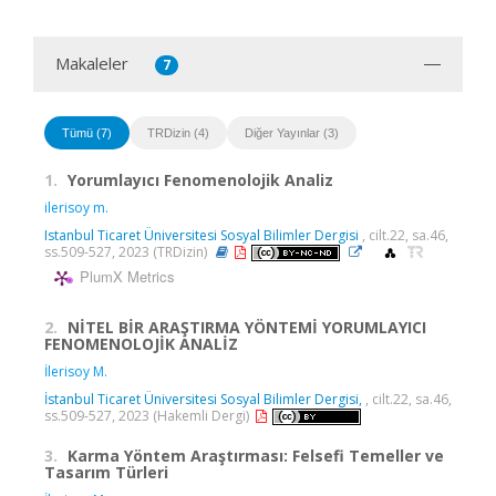
Makaleler
7
Tümü (7)
TRDizin (4)
Diğer Yayınlar (3)
1.
Yorumlayıcı Fenomenolojik Analiz
ilerisoy m.
Istanbul Ticaret Üniversitesi Sosyal Bilimler Dergisi
, cilt.22, sa.46,
ss.509-527, 2023 (TRDizin)
PlumX Metrics
2.
NİTEL BİR ARAŞTIRMA YÖNTEMİ YORUMLAYICI
FENOMENOLOJİK ANALİZ
İlerisoy M.
İstanbul Ticaret Üniversitesi Sosyal Bilimler Dergisi,
, cilt.22, sa.46,
ss.509-527, 2023 (Hakemli Dergi)
3.
Karma Yöntem Araştırması: Felsefi Temeller ve
Tasarım Türleri