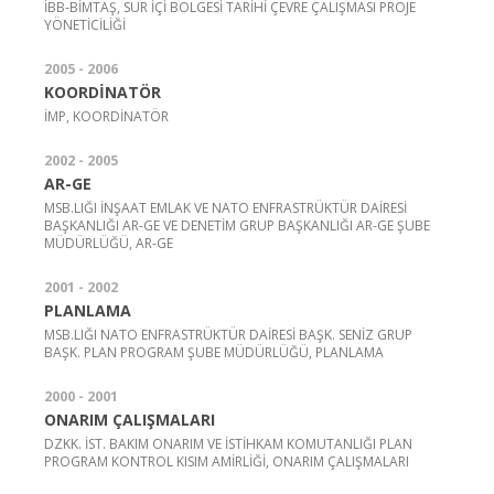
İBB-BİMTAŞ, SUR İÇİ BÖLGESİ TARİHİ ÇEVRE ÇALIŞMASI PROJE
YÖNETİCİLİĞİ
2005 - 2006
KOORDİNATÖR
İMP, KOORDİNATÖR
2002 - 2005
AR-GE
MSB.LIĞI İNŞAAT EMLAK VE NATO ENFRASTRÜKTÜR DAİRESİ
BAŞKANLIĞI AR-GE VE DENETİM GRUP BAŞKANLIĞI AR-GE ŞUBE
MÜDÜRLÜĞÜ, AR-GE
2001 - 2002
PLANLAMA
MSB.LIĞI NATO ENFRASTRÜKTÜR DAİRESİ BAŞK. SENİZ GRUP
BAŞK. PLAN PROGRAM ŞUBE MÜDÜRLÜĞÜ, PLANLAMA
2000 - 2001
ONARIM ÇALIŞMALARI
DZKK. İST. BAKIM ONARIM VE İSTİHKAM KOMUTANLIĞI PLAN
PROGRAM KONTROL KISIM AMİRLİĞİ, ONARIM ÇALIŞMALARI