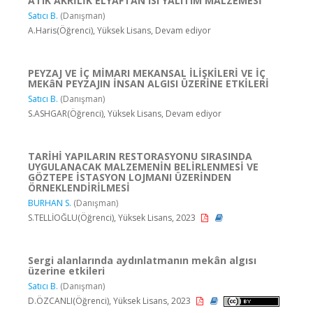
ATIK AKRİLİK ELYAFTAN ISI YALITIM MALZEMESİ
Satıcı B.
(Danışman)
A.Haris(Öğrenci), Yüksek Lisans, Devam ediyor
PEYZAJ VE İÇ MİMARI MEKANSAL İLİŞKİLERİ VE İÇ
MEKâN PEYZAJIN İNSAN ALGISI ÜZERİNE ETKİLERİ
Satıcı B.
(Danışman)
S.ASHGAR(Öğrenci), Yüksek Lisans, Devam ediyor
TARİHİ YAPILARIN RESTORASYONU SIRASINDA
UYGULANACAK MALZEMENİN BELİRLENMESİ VE
GÖZTEPE İSTASYON LOJMANI ÜZERİNDEN
ÖRNEKLENDİRİLMESİ
BURHAN S.
(Danışman)
S.TELLİOĞLU(Öğrenci), Yüksek Lisans, 2023
Sergi alanlarında aydınlatmanın mekân algısı
üzerine etkileri
Satıcı B.
(Danışman)
D.ÖZCANLI(Öğrenci), Yüksek Lisans, 2023