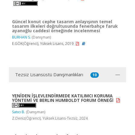
Güncel konut cephe tasarım anlayışının temel
tasarım ilkeleri doğrultusunda fenerbahçe faruk
ayanoğlu caddesi örneğinde incelenmesi
BURHAN S.
(Danışman)
E.GÖK(Öğrenci), Yüksek Lisans, 2019
Tezsiz Lisansüstü Danışmanlıkları
10
YENİDEN İŞLEVLENDİRMEDE KATILIMCI KORUMA
YÖNTEMİ VE BERLIN HUMBOLDT FORUM ÖRNEĞİ
Satıcı B.
(Danışman)
Z.Deniz(Öğrenci), Yüksek Lisans-Tezsiz, 2024