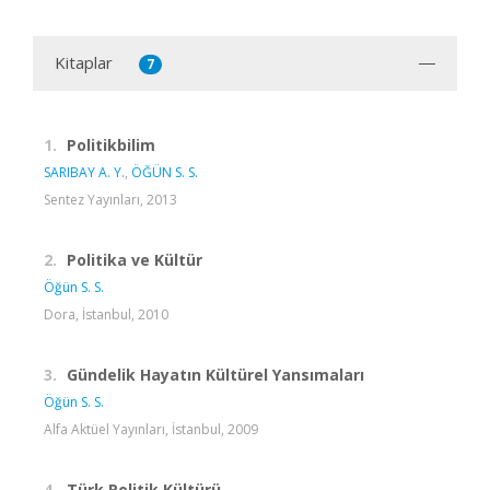
Kitaplar
7
1.
Politikbilim
SARIBAY A. Y.
,
ÖĞÜN S. S.
Sentez Yayınları, 2013
2.
Politika ve Kültür
Öğün S. S.
Dora, İstanbul, 2010
3.
Gündelik Hayatın Kültürel Yansımaları
Öğün S. S.
Alfa Aktüel Yayınları, İstanbul, 2009
4.
Türk Politik Kültürü