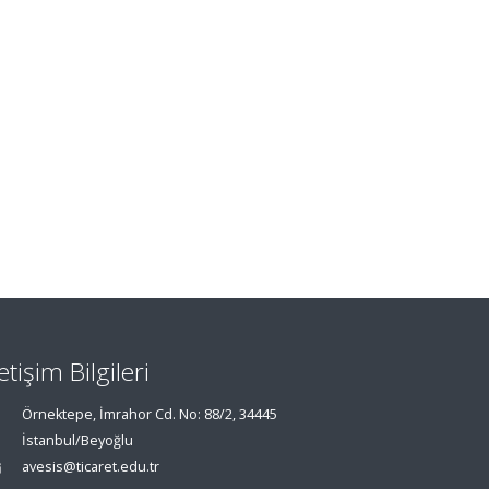
letişim Bilgileri
Örnektepe, İmrahor Cd. No: 88/2, 34445
İstanbul/Beyoğlu
avesis@ticaret.edu.tr