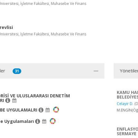
Üniversitesi, İşletme Fakültesi, Muhasebe Ve Finans
ü
evlisi
Üniversitesi, İşletme Fakültesi, Muhasebe Ve Finans
ü
ler
Yönetile
31
KAMU HAR
RİSİ VE ULUSLARARASI DENETİM
BELEDİYE
RI
Celayir D.
(D
EBE UYGULAMALRI
M.ENGİN(Öğr
be Uygulamaları
ENFLASYO
SERMAYE 