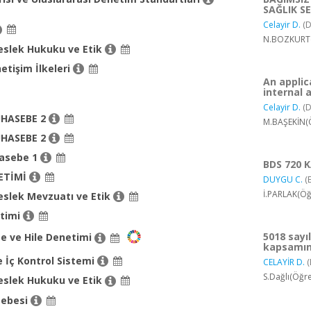
SAĞLIK S
Celayir D.
(D
N.BOZKURT(Ö
slek Hukuku ve Etik
etişim İlkeleri
An applic
internal 
Celayir D.
(D
UHASEBE 2
M.BAŞEKİN(Ö
UHASEBE 2
hasebe 1
BDS 720 
ETİMİ
DUYGU C.
(
İ.PARLAK(Öğ
slek Mevzuatı ve Etik
etimi
5018 sayı
e ve Hile Denetimi
kapsamın
 İç Kontrol Sistemi
CELAYİR D.
(
S.Dağlı(Öğre
slek Hukuku ve Etik
sebesi