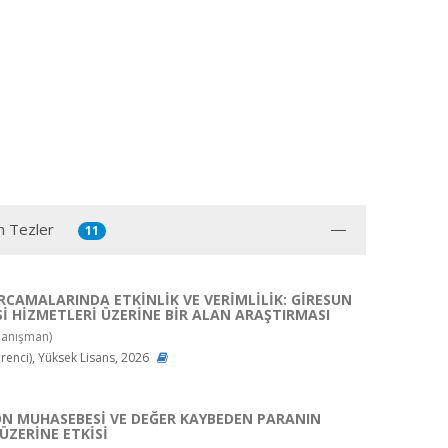
n Tezler
11
CAMALARINDA ETKİNLİK VE VERİMLİLİK: GİRESUN
Sİ HİZMETLERİ ÜZERİNE BİR ALAN ARAŞTIRMASI
anışman)
enci), Yüksek Lisans, 2026
N MUHASEBESİ VE DEĞER KAYBEDEN PARANIN
ÜZERİNE ETKİSİ