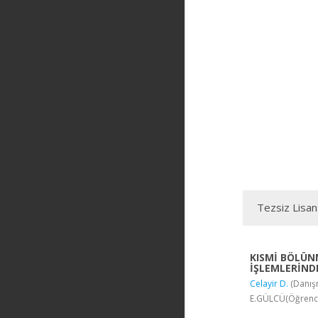
Tezsiz Lisan
KISMİ BÖLÜN
İŞLEMLERİND
Celayir D.
(Danış
E.GÜLCÜ(Öğrenci)