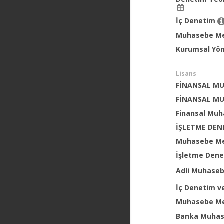
İç Denetim
Muhasebe Me
Kurumsal Yön
Lisans
FİNANSAL M
FİNANSAL M
Finansal Mu
İŞLETME DEN
Muhasebe Me
İşletme Den
Adli Muhaseb
İç Denetim ve
Muhasebe Me
Banka Muha