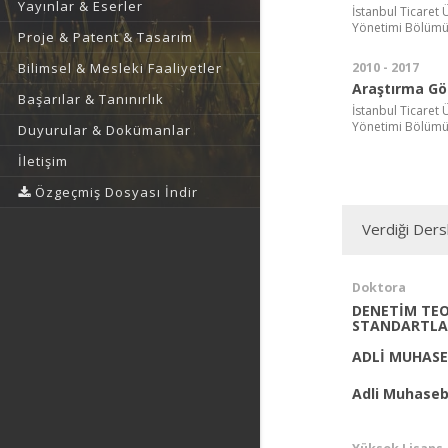
Yayınlar & Eserler
İstanbul Ticaret 
Yönetimi Bölüm
Proje & Patent & Tasarım
2010 - 2017
Bilimsel & Mesleki Faaliyetler
Araştırma Gör
Başarılar & Tanınırlık
İstanbul Ticaret 
Yönetimi Bölüm
Duyurular & Dokümanlar
İletişim
Özgeçmiş Dosyası İndir
Verdiği Ders
Doktora
DENETİM TEO
STANDARTLA
ADLİ MUHAS
Adli Muhase