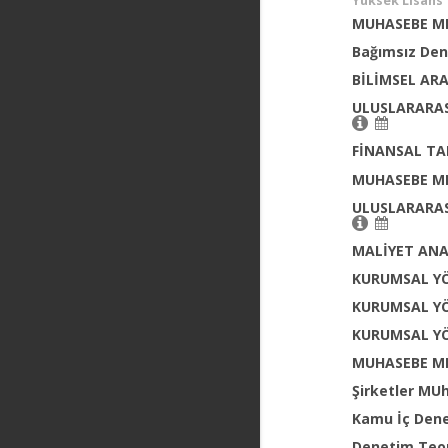
Yüksek Lisans
MUHASEBE ME
Bağımsız Den
BİLİMSEL AR
ULUSLARARAS
FİNANSAL TA
MUHASEBE ME
ULUSLARARAS
MALİYET ANA
KURUMSAL YÖ
KURUMSAL YÖ
KURUMSAL YÖ
MUHASEBE ME
Şirketler MU
Kamu İç Den
Denetim Teor