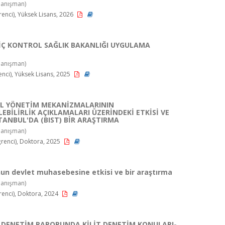
anışman)
enci), Yüksek Lisans, 2026
Ç KONTROL SAĞLIK BAKANLIĞI UYGULAMA
anışman)
nci), Yüksek Lisans, 2025
L YÖNETİM MEKANİZMALARININ
EBİLİRLİK AÇIKLAMALARI ÜZERİNDEKİ ETKİSİ VE
TANBUL'DA (BIST) BİR ARAŞTIRMA
anışman)
enci), Doktora, 2025
un devlet muhasebesine etkisi ve bir araştırma
anışman)
enci), Doktora, 2024
 DENETİM RAPORUNDA KİLİT DENETİM KONULARI-