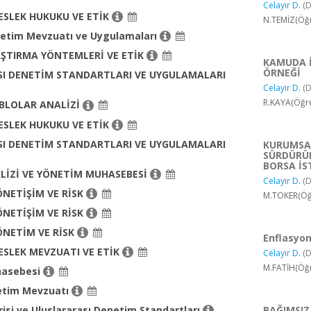
Celayir D.
(D
SLEK HUKUKU VE ETİK
N.TEMİZ(Öğr
etim Mevzuatı ve Uygulamaları
AŞTIRMA YÖNTEMLERİ VE ETİK
KAMUDA İ
ÖRNEĞİ
I DENETİM STANDARTLARI VE UYGULAMALARI
Celayir D.
(D
R.KAYA(Öğre
BLOLAR ANALİZİ
SLEK HUKUKU VE ETİK
I DENETİM STANDARTLARI VE UYGULAMALARI
KURUMSA
SÜRDÜRÜL
BORSA İS
LİZİ VE YÖNETİM MUHASEBESİ
Celayir D.
(D
NETİŞİM VE RİSK
M.TOKER(Öğr
NETİŞİM VE RİSK
NETİM VE RİSK
Enflasyon
SLEK MEVZUATI VE ETİK
Celayir D.
(D
M.FATİH(Öğr
hasebesi
etim Mevzuatı
BAĞIMSIZ
isi ve Uluslararası Denetim Standartları