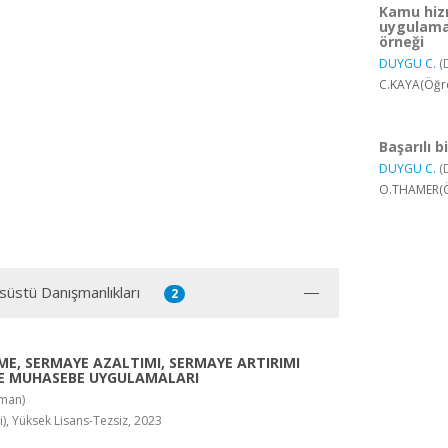
Kamu hizm
uygulamas
örneği
DUYGU C.
(
C.KAYA(Öğre
Başarılı 
DUYGU C.
(
O.THAMER(Öğ
süstü Danışmanlıkları
2
ME, SERMAYE AZALTIMI, SERMAYE ARTIRIMI
E MUHASEBE UYGULAMALARI
man)
, Yüksek Lisans-Tezsiz, 2023