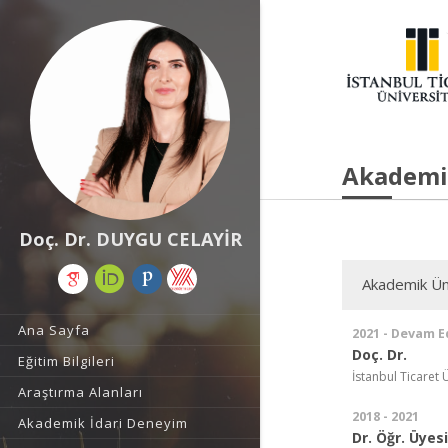
Akademi
Doç. Dr. DUYGU CELAYİR
Akademik Ün
Ana Sayfa
2021 - Devam E
Doç. Dr.
Eğitim Bilgileri
İstanbul Ticaret 
Araştırma Alanları
2018 - 2021
Akademik İdari Deneyim
Dr. Öğr. Üyesi