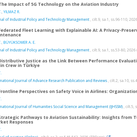
The Impact of 5G Technology on the Aviation Industry
.
,
YILMAZ R.
nal of Industrial Policy and Technology Management
, cilt.9, sa.1, ss.96-110, 20
Federated Fleet Learning with Explainable AI: A Privacy-Preser
ntenance
.
,
BÜYÜKSOMER A. E.
nal of Industrial Policy and Technology Management
, cilt.9, sa.1, ss.53-80, 202
Distributive Justice as the Link Between Performance Evaluati
in Crew in Türkiye
.
rnational Journal of Advance Research Publication and Reviews
, cilt.2, sa.10, s
Frontline Perspectives on Safety Voice in Airlines: Organizati
.
rnational Journal of Humanities Social Science and Management (IJHSSM)
, cilt.5
Strategic Pathways to Aviation Sustainability: Insights from 
ket Responses
.