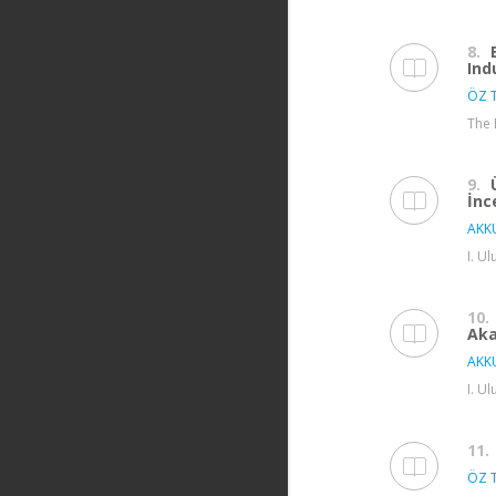
8.
Ind
ÖZ T
The 
9.
İnc
AKK
I. U
10.
Aka
AKK
I. U
11.
ÖZ T