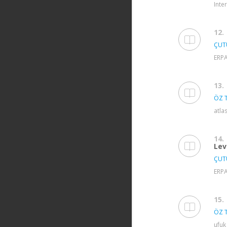
Inte
12.
ÇUTU
ERPA
13.
ÖZ T
atla
14.
Lev
ÇUTU
ERPA
15.
ÖZ T
ufuk