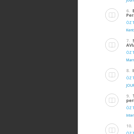
Jour
6.
Per
ÖZ T
Kent
7.
AV
ÖZ T
Marm
8.
ÖZ T
JOU
9.
per
ÖZ T
Inte
10.
ÖZ T