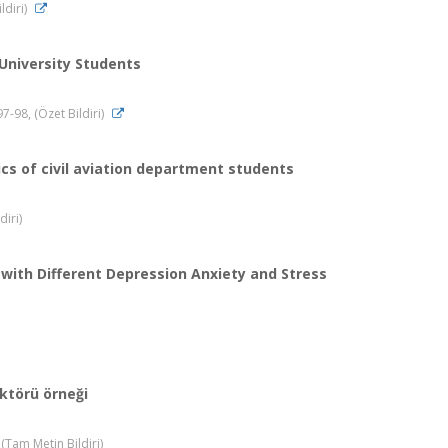
ldiri)
University Students
7-98, (Özet Bildiri)
ics of civil aviation department students
diri)
s with Different Depression Anxiety and Stress
ektörü örneği
 (Tam Metin Bildiri)