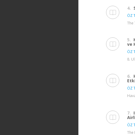
4.
ÖZ T
The 
5.
ve 
ÖZ T
8. U
6.
Etk
ÖZ T
Hava
7.
Air
ÖZ T
The 