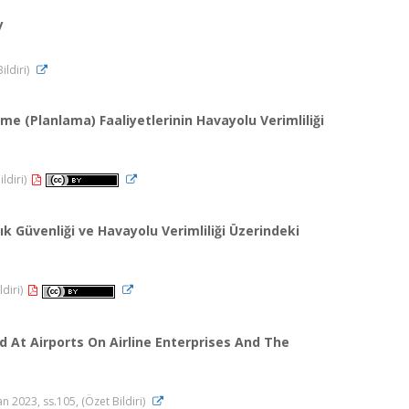
y
ildiri)
eme (Planlama) Faaliyetlerinin Havayolu Verimliliği
ildiri)
k Güvenliği ve Havayolu Verimliliği Üzerindeki
ldiri)
d At Airports On Airline Enterprises And The
 2023, ss.105, (Özet Bildiri)