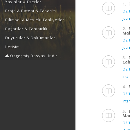
Yayınlar & Eserler
1.
Proje & Patent & Tasarım
ÖZ T
Jour
Bilimsel & Mesleki Faaliyetler
2.
Başarılar & Tanınırlık
Mai
Duyurular & Dokümanlar
ÖZ T
İletişim
Jour
Özgeçmiş Dosyası İndir
3.
Cab
ÖZ T
Inte
4.
ÖZ T
Inte
5.
Mar
ÖZ T