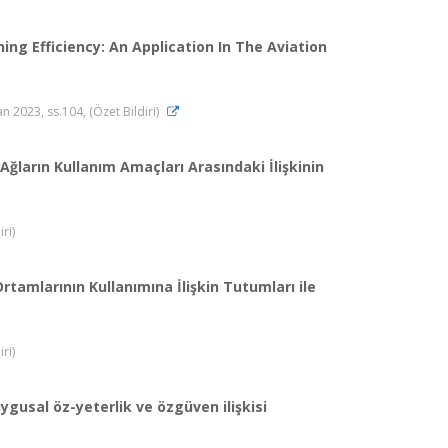
ing Efficiency: An Application In The Aviation
 2023, ss.104, (Özet Bildiri)
 Ağların Kullanım Amaçları Arasındaki İlişkinin
ri)
tamlarının Kullanımına İlişkin Tutumları ile
ri)
uygusal öz-yeterlik ve özgüven ilişkisi