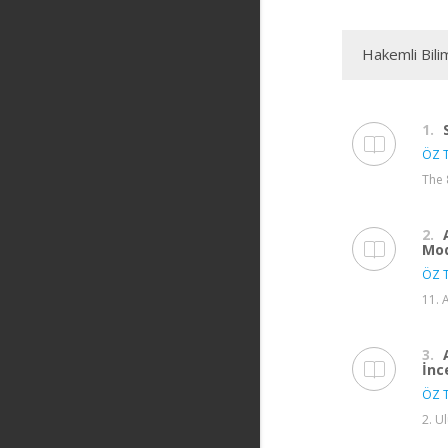
Hakemli Bili
1.
ÖZ T
The 
2.
Mod
ÖZ T
11. 
3.
İnc
ÖZ T
2. U