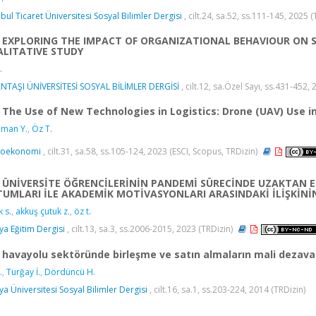
nbul Ticaret Üniversitesi Sosyal Bilimler Dergisi
, cilt.24, sa.52, ss.111-145, 2025 
EXPLORING THE IMPACT OF ORGANIZATIONAL BEHAVIOUR ON 
LITATIVE STUDY
.
NTAŞI ÜNİVERSİTESİ SOSYAL BİLİMLER DERGİSİ
, cilt.12, sa.Özel Sayı, ss.431-452,
The Use of New Technologies in Logistics: Drone (UAV) Use in
man Y.
,
Öz T.
yoekonomi
, cilt.31, sa.58, ss.105-124, 2023 (ESCI, Scopus, TRDizin)
ÜNİVERSİTE ÖĞRENCİLERİNİN PANDEMİ SÜRECİNDE UZAKTAN E
UMLARI İLE AKADEMİK MOTİVASYONLARI ARASINDAKİ İLİŞKİNİ
k s.
,
akkuş çutuk z.
,
öz t.
ya Eğitim Dergisi
, cilt.13, sa.3, ss.2006-2015, 2023 (TRDizin)
havayolu sektöründe birleşme ve satın almaların mali dezavan
.
,
Turğay İ.
,
Dördüncü H.
ya Üniversitesi Sosyal Bilimler Dergisi
, cilt.16, sa.1, ss.203-224, 2014 (TRDizin)