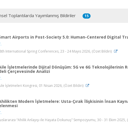
msel Toplantılarda Yayımlanmış Bildiriler
15
Smart Airports in Post-Society 5.0: Human-Centered Digital Tra
.
8th International Spring Conferences, 23 - 24 Mayıs 2026, (Özet Bildiri)
Aile İşletmelerinde Dijital Dönüşüm: 5G ve 6G Teknolojilerinin
eli Çerçevesinde Analizi
.
Aile İşletmeleri Kongresi, 01 Nisan 2026, (Özet Bildiri)
Ahilikten Modern İşletmelere: Usta-Çırak İlişkisinin İnsan Kay
elenmesi
.
luslararası “Ahilik Anlayışı ile Hayata Dokunuş” Sempozyumu, 30 - 31 Ekim 2025, (