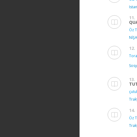
Ista
11.
QUA
Öz T
NİŞA
12.
Tora
Sos
13.
TUT
çutu
Trak
14.
Öz T
Trak