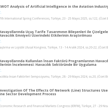
SWOT Analysis of Artificial Intelligence in the Aviation Industr
.
7th International Spring Conferences, Türkiye, 23 - 25 Mayıs 2025, ss.122, (Özet B
Havayollarında Uçuş Tarife Tasarımının Bileşenleri ile Çizelgel
Havacılık Emniyeti Üzerindeki Etkilerinin Araştırılması
.
laştırma ve Lojistik Ulusal Kongresi, Türkiye, 13 - 14 Aralık 2024, ss.20-22, (Özet B
Havayollarında Kullanılan İnsan Faktörü Programlarının Havacılı
ilerinin İncelenmesi: Havacılık Sektöründe Bir Uygulama
.
cılıkta İnsan Faktörleri Sempozyumu, Türkiye, 28 - 29 Mayıs 2024, ss.20, (Özet Bi
Investigation Of The Effects Of Network (Line) Structures Use
line Sector Development Process
.
Economic Research and Financial Markets Congress (IERFM), Türkiye, 27 - 29 Nisan