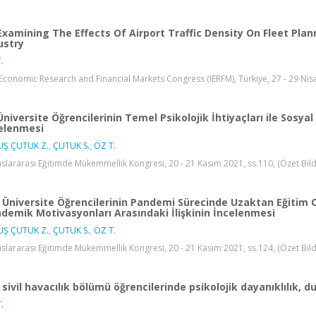
Examining The Effects Of Airport Traffic Density On Fleet Plann
ustry
.
Economic Research and Financial Markets Congress (IERFM), Türkiye, 27 - 29 Nisan
Üniversite Öğrencilerinin Temel Psikolojik İhtiyaçları ile Sosyal
elenmesi
UŞ ÇUTUK Z.
,
ÇUTUK S.
,
ÖZ T.
luslararası Eğitimde Mükemmellik Kongresi, 20 - 21 Kasım 2021, ss.110, (Özet Bildi
Üniversite Öğrencilerinin Pandemi Sürecinde Uzaktan Eğitim Or
demik Motivasyonları Arasındaki İlişkinin İncelenmesi
UŞ ÇUTUK Z.
,
ÇUTUK S.
,
ÖZ T.
luslararası Eğitimde Mükemmellik Kongresi, 20 - 21 Kasım 2021, ss.124, (Özet Bildi
sivil havacılık bölümü öğrencilerinde psikolojik dayanıklılık, d
.