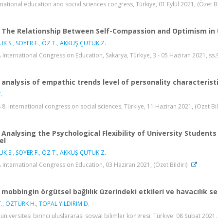
rnational education and social sciences congress, Türkiye, 01 Eylül 2021, (Özet Bi
The Relationship Between Self-Compassion and Optimism in 
K S.
,
SOYER F.
,
ÖZ T.
,
AKKUŞ ÇUTUK Z.
 International Congress on Education, Sakarya, Türkiye, 3 - 05 Haziran 2021, ss.9
analysis of empathic trends level of personality characterist
.
s 8. international congress on social sciences, Türkiye, 11 Haziran 2021, (Özet Bil
Analysing the Psychological Flexibility of University Student
el
K S.
,
SOYER F.
,
ÖZ T.
,
AKKUŞ ÇUTUK Z.
 International Congress on Education, 03 Haziran 2021, (Özet Bildiri)
mobbingin örgütsel bağlılık üzerindeki etkileri ve havacılık s
.
,
ÖZTÜRK H.
,
TOPAL YILDIRIM D.
 üniversitesi birinci uluslararası sosyal bilimler kongresi, Türkiye, 08 Şubat 2021,