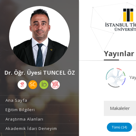
Yayınlar
Dr. Öğr. Üyesi TUNCEL ÖZ
Yay
Ana Sayfa
Makaleler
Eğitim Bilgileri
Araştırma Alanları
Tümü (14)
Akademik İdari Deneyim