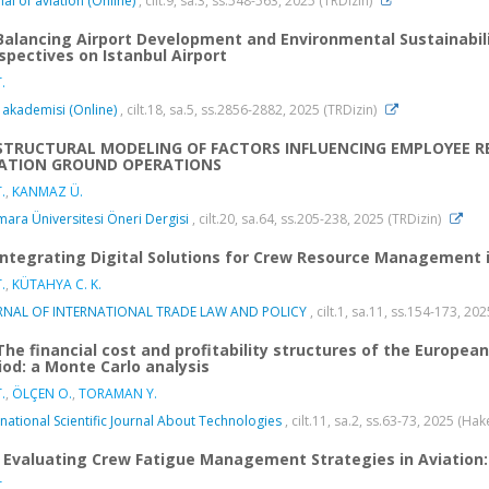
nal of aviation (Online)
, cilt.9, sa.3, ss.548-563, 2025 (TRDizin)
Balancing Airport Development and Environmental Sustainabili
spectives on Istanbul Airport
.
 akademisi (Online)
, cilt.18, sa.5, ss.2856-2882, 2025 (TRDizin)
STRUCTURAL MODELING OF FACTORS INFLUENCING EMPLOYEE R
IATION GROUND OPERATIONS
.
,
KANMAZ Ü.
ara Üniversitesi Öneri Dergisi
, cilt.20, sa.64, ss.205-238, 2025 (TRDizin)
Integrating Digital Solutions for Crew Resource Management
.
,
KÜTAHYA C. K.
RNAL OF INTERNATIONAL TRADE LAW AND POLICY
, cilt.1, sa.11, ss.154-173, 20
The financial cost and profitability structures of the European
iod: a Monte Carlo analysis
.
,
ÖLÇEN O.
,
TORAMAN Y.
rnational Scientific Journal About Technologies
, cilt.11, sa.2, ss.63-73, 2025 (Ha
Evaluating Crew Fatigue Management Strategies in Aviation
.