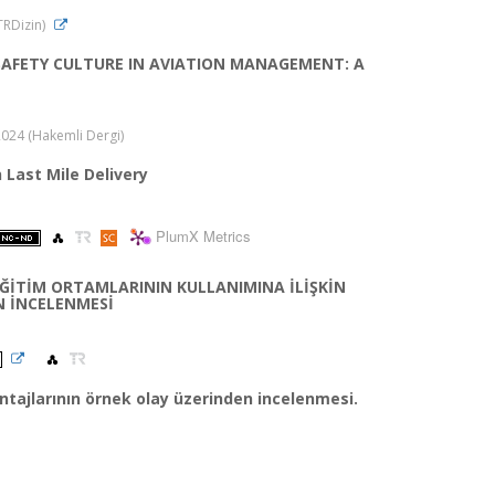
(TRDizin)
SAFETY CULTURE IN AVIATION MANAGEMENT: A
 2024 (Hakemli Dergi)
 Last Mile Delivery
PlumX Metrics
ĞİTİM ORTAMLARININ KULLANIMINA İLİŞKİN
N İNCELENMESİ
tajlarının örnek olay üzerinden incelenmesi.