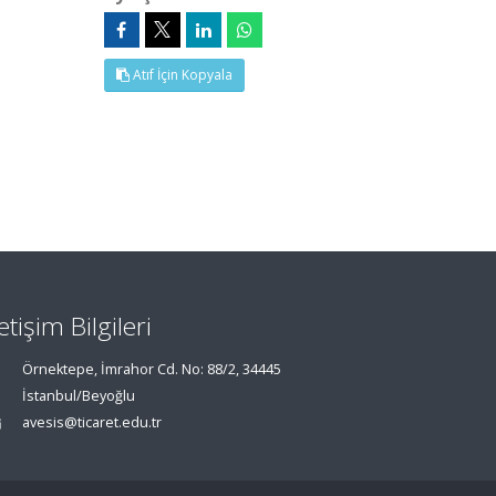
Atıf İçin Kopyala
letişim Bilgileri
Örnektepe, İmrahor Cd. No: 88/2, 34445
İstanbul/Beyoğlu
avesis@ticaret.edu.tr