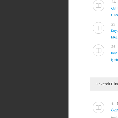
24.
ÇETİ
Ulus
25.
Koy 
MALİ
26.
Koy 
İşle
Hakemli Bili
1.
ÖZD
İpek