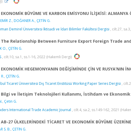
i)
EKONOMİK BÜYÜME VE KARBON EMİSYONU İLİŞKİSİ: ALMANYA 
EMİR Z.
,
DOĞANER A.
,
ÇETİN G.
yman Demirel Üniversitesi İktisadi ve İdari Bilimler Fakültesi Dergisi
, cilt.27, sa
The Relationship Between Furniture Export Foreign Trade a
K O.
,
ÇETİN G.
S
, cilt.10, sa.1, ss.1-16, 2022 (Hakemli Dergi)
EKONOMİK HEGEMONYANIN DEĞİŞİMİNDE ÇİN VE RUSYA’NIN İN
 R.
,
ÇETİN G.
nbul Ticaret Üniversitesi Dış Ticaret Enstitüsü Working Paper Series Dergisi
, cilt
Bilgi ve İletişim Teknolojileri Kullanımı, İstihdam ve Ekonomik
N.
,
Çetin G.
aders International Trade Academic Journal
, cilt.4, sa.2, ss.149-162, 2021 (Hake
AB-27 ÜLKELERİNDEKİ TİCARET VE EKONOMİK BÜYÜME ÜZERİN
R S. B.
,
ÇETİN G.