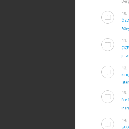
Derg
10.
ÖZD
Süle
11.
ÇİÇE
JETA
12.
KILIÇ
İsta
13.
Ece 
InTr
14.
SAKA