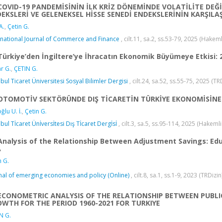
COVID-19 PANDEMİSİNİN İLK KRİZ DÖNEMİNDE VOLATİLİTE DEĞİŞ
EKSLERİ VE GELENEKSEL HİSSE SENEDİ ENDEKSLERİNİN KARŞILA
A.
,
Çetin G.
rnational Journal of Commerce and Finance
, cilt.11, sa.2, ss.53-79, 2025 (Hakem
Türkiye’den İngiltere’ye İhracatın Ekonomik Büyümeye Etkisi:
r G.
,
ÇETIN G.
nbul Ticaret Üniversitesi Sosyal Bilimler Dergisi
, cilt.24, sa.52, ss.55-75, 2025 (TR
OTOMOTİV SEKTÖRÜNDE DIŞ TİCARETİN TÜRKİYE EKONOMİSİNE 
ğlu U. İ.
,
Çetin G.
nbul Tİcaret Ünİversİtesi Dış Tİcaret Dergİsİ
, cilt.3, sa.5, ss.95-114, 2025 (Hakeml
Analysis of the Relationship Between Adjustment Savings: Ed
A
n G.
nal of emerging economies and policy (Online)
, cilt.8, sa.1, ss.1-9, 2023 (TRDizin
ECONOMETRIC ANALYSIS OF THE RELATIONSHIP BETWEEN PUBL
WTH FOR THE PERIOD 1960-2021 FOR TURKIYE
N G.