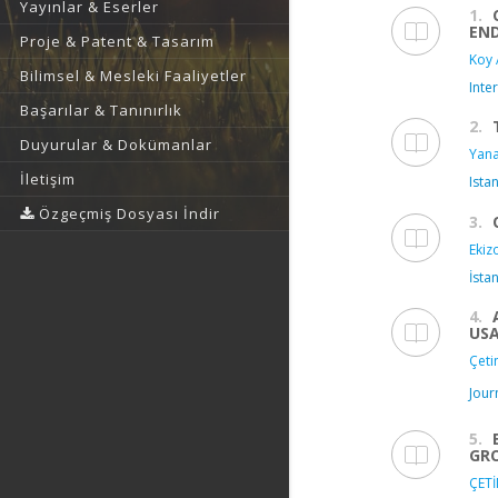
Yayınlar & Eserler
1.
END
Proje & Patent & Tasarım
Koy 
Bilimsel & Mesleki Faaliyetler
Inte
Başarılar & Tanınırlık
2.
Duyurular & Dokümanlar
Yana
İletişim
Ista
Özgeçmiş Dosyası İndir
3.
Ekizo
İsta
4.
US
Çeti
Jour
5.
GRO
ÇETİ