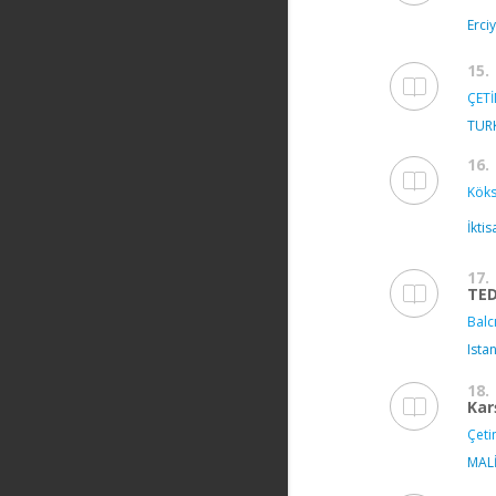
Erci
15.
ÇETİ
TUR
16.
Köks
İktis
17.
TED
Balcı
Ista
18.
Kar
Çeti
MALİ