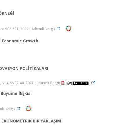
ÖRNEĞİ
.3, ss.508-521, 2022 (Hakemli Dergi)
nd Economic Growth
OVASYON POLİTİKALARI
.2, sa.4, ss.32-44, 2021 (Hakemli Dergi)
 Büyüme İlişkisi
mli Dergi)
E EKONOMETRİK BİR YAKLAŞIM