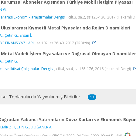
Kurumsal Aboneler Açısından Türkiye Mobil İletişim Piyasası
N G.
lararası Ekonomik araştırmalar Dergisi
, cilt.3, sa.2, ss.125-130, 2017 (Hakemli D
Uluslararası Kıymetli Metal Piyasalarında Rejim Dinamikleri
A.
,
Çetin G.
,
Ersan İ.
YE FİNANS YAZILARI
, sa.107, ss.26-40, 2017 (TRDizin)
Metal Vadeli İşlem Piyasaları ve Doğrusal Olmayan Dinamikler
A.
,
Çetin G.
tme ve İktisat Çalışmaları Dergisi
, cilt.4, sa.4, ss.165-176, 2016 (Hakemli Dergi)
msel Toplantılarda Yayımlanmış Bildiriler
13
Doğrudan Yabancı Yatırımların Döviz Kurları ve Ekonomik Büyüme i
EMİR Z.
,
ÇETİN G.
,
DOĞANER A.
 Yolu ve Ötesi Konferans Serisi SIRCON 2022, 04 Ekim 2022, (Özet Bildiri)