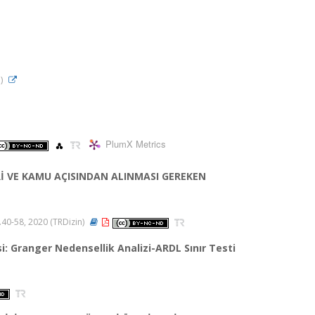
I)
PlumX Metrics
Rİ VE KAMU AÇISINDAN ALINMASI GEREKEN
s.40-58, 2020 (TRDizin)
i: Granger Nedensellik Analizi-ARDL Sınır Testi