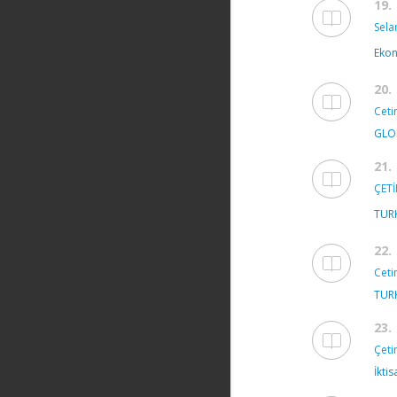
19.
Sela
Ekon
20.
Ceti
GLO
21.
ÇETİ
TURK
22.
Ceti
TURK
23.
Çeti
İktis