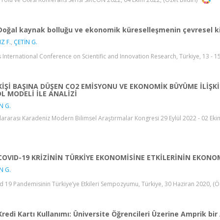
Doğal kaynak bolluğu ve ekonomik küreselleşmenin çevresel kir
IZ F.
,
ÇETİN G.
s International Conference on Scientific and Innovation Research, Türkiye, 13 - 15
KİŞİ BAŞINA DÜŞEN CO2 EMİSYONU VE EKONOMİK BÜYÜME İLİŞKİ
L MODELİ İLE ANALİZİ
N G.
lararası Karadeniz Modern Bilimsel Araştırmalar Kongresi 29 Eylül 2022 - 02 Ekim 2
COVID-19 KRİZİNİN TÜRKİYE EKONOMİSİNE ETKİLERİNİN EKON
N G.
d 19 Pandemisinin Türkiye’ye Etkileri Sempozyumu, Türkiye, 30 Haziran 2020, (Öz
Kredi Kartı Kullanımı: Üniversite Öğrencileri Üzerine Amprik bi