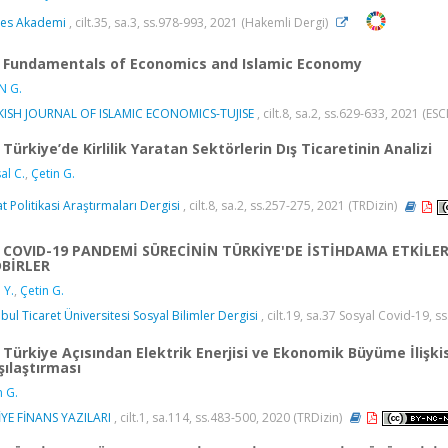
yes Akademi
, cilt.35, sa.3, ss.978-993, 2021 (Hakemli Dergi)
Fundamentals of Economics and Islamic Economy
N G.
KISH JOURNAL OF ISLAMIC ECONOMICS-TUJISE
, cilt.8, sa.2, ss.629-633, 2021 (ESC
Türkiye’de Kirlilik Yaratan Sektörlerin Dış Ticaretinin Analizi
al C.
,
Çetin G.
at Politikasi Araştırmaları Dergisi
, cilt.8, sa.2, ss.257-275, 2021 (TRDizin)
COVID-19 PANDEMİ SÜRECİNİN TÜRKİYE'DE İSTİHDAMA ETKİLE
BİRLER
 Y.
,
Çetin G.
nbul Ticaret Üniversitesi Sosyal Bilimler Dergisi
, cilt.19, sa.37 Sosyal Covid-19, s
Türkiye Açısından Elektrik Enerjisi ve Ekonomik Büyüme İlişkis
şılaştırması
n G.
YE FİNANS YAZILARI
, cilt.1, sa.114, ss.483-500, 2020 (TRDizin)