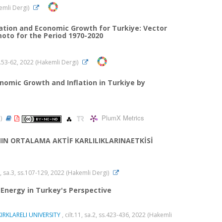
kemli Dergi)
lation and Economic Growth for Turkiye: Vector
to for the Period 1970-2020
 ss.53-62, 2022 (Hakemli Dergi)
omic Growth and Inflation in Turkiye by
PlumX Metrics
n)
IN ORTALAMA AKTİF KARLILIKLARINAETKİSİ
.3, sa.3, ss.107-129, 2022 (Hakemli Dergi)
Energy in Turkey's Perspective
RKLARELI UNIVERSITY
, cilt.11, sa.2, ss.423-436, 2022 (Hakemli