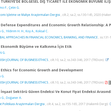
TÜRKİYE’DE BÖLGESEL DIŞ TİCARET İLE EKONOMİK BÜYÜME İLİ
mcı F.
,
Çetin G.
omi İşletme ve Maliye Araştırmaları Dergisi
, cilt.2, sa.2, ss.130-145, 2020 (Hake
Defense Expenditures and Economic Growth Relationship: A 
n G.
,
Yildirim H. H.
,
Koy A.
,
Koksal C.
BAL APPROACHES IN FINANCIAL ECONOMICS, BANKING, AND FINANCE
, ss.131-
Ekonomik Büyüme ve Kalkınma İçin Etik
N G.
ISH JOURNAL OF BUSINESS ETHICS
, cilt.10, sa.2, ss.343-346, 2017 (TRDizin)
Ethics for Economic Growth and Development
n G.
ISH JOURNAL OF BUSINESS ETHICS
, cilt.10, sa.2, ss.343-346, 2017 (TRDizin)
İnşaat Sektörü Güven Endeksi Ve Konut Fiyat Endeksi Arasındaki
n G.
,
Doğaner A.
at Politikasi Araştırmaları Dergisi
, cilt.4, sa.2, ss.155-165, 2017 (Hakemli Dergi)