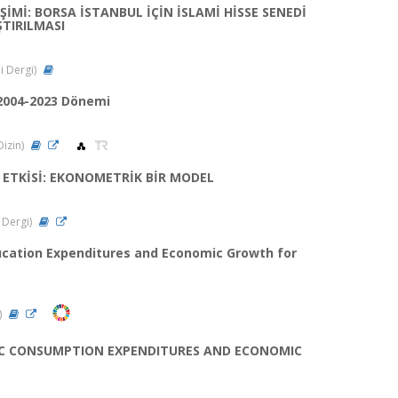
İMİ: BORSA İSTANBUL İÇİN İSLAMİ HİSSE SENEDİ
ŞTIRILMASI
li Dergi)
 2004-2023 Dönemi
Dizin)
ETKİSİ: EKONOMETRİK BİR MODEL
i Dergi)
ucation Expenditures and Economic Growth for
)
IC CONSUMPTION EXPENDITURES AND ECONOMIC