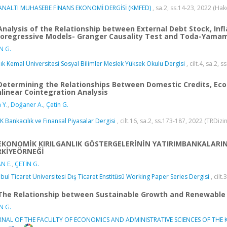
ANALTI MUHASEBE FİNANS EKONOMİ DERGİSİ (KMFED)
, sa.2, ss.14-23, 2022 (Ha
Analysis of the Relationship between External Debt Stock, Inf
oregressive Models- Granger Causality Test and Toda-Yamamo
N G.
k Kemal Üniversitesi Sosyal Bilimler Meslek Yüksek Okulu Dergisi
, cilt.4, sa.2,
Determining the Relationships Between Domestic Credits, Econ
linear Cointegration Analysis
 Y.
,
Doğaner A.
,
Çetin G.
 Bankacılık ve Finansal Piyasalar Dergisi
, cilt.16, sa.2, ss.173-187, 2022 (TRDizi
EKONOMİK KIRILGANLIK GÖSTERGELERİNİN YATIRIMBANKALARIN
RKİYEÖRNEĞİ
N E.
,
ÇETİN G.
nbul Ticaret Üniversitesi Dış Ticaret Enstitüsü Working Paper Series Dergisi
, cilt
The Relationship between Sustainable Growth and Renewable 
N G.
NAL OF THE FACULTY OF ECONOMICS AND ADMINISTRATIVE SCIENCES OF THE KI