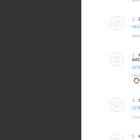
2.
YILD
Siva
3.
ARD
ÇETİ
Ulus
4.
ÇETİ
Covi
5.