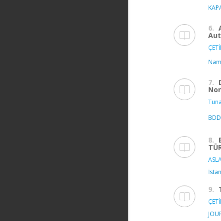
KAP
6.
Aut
ÇETİ
Namı
7.
Non
Tuna
BDDK
8.
TÜ
ASLA
İsta
9.
ÇETİ
JOUR