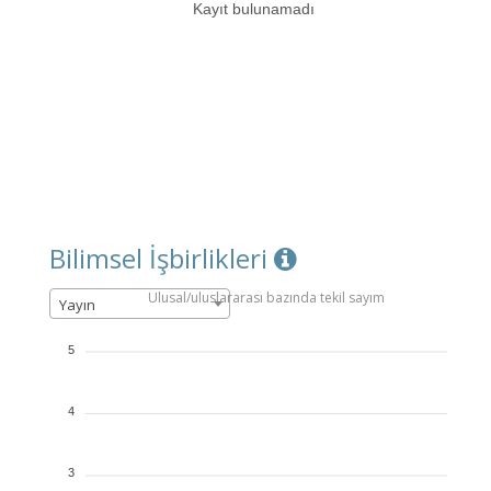
Kayıt bulunamadı
Bilimsel İşbirlikleri
Ulusal/uluslararası bazında tekil sayım
Yayın
5
4
3