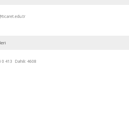
ticaret.edu.tr
leri
 0 413
Dahili: 4608