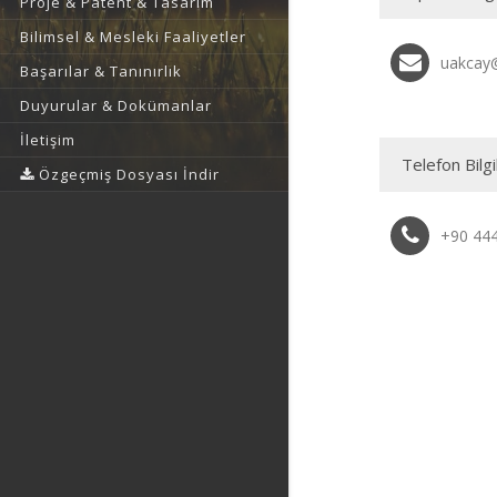
Proje & Patent & Tasarım
Bilimsel & Mesleki Faaliyetler
uakcay@
Başarılar & Tanınırlık
Duyurular & Dokümanlar
İletişim
Telefon Bilgi
Özgeçmiş Dosyası İndir
+90 444