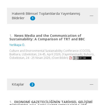
Hakemli Bilimsel Toplantılarda Yayımlanmış
Bildiriler
1
1.
News Media and the Communication of
Sustainability: A Comparison of TRT and BBC
Yerlikaya Ö.
Culture and Environmental Sustainability Conferance (COCES),
Bukhara, Uzbekistan, 24-45, April 2026, (Yayımlanmadı), Buhoro,
Özbekistan, 24 - 25 Nisan 2026, (Özet Bildiri)
Kitaplar
2
1.
EKONOMİ GAZETECİLİĞİNİN TARİHSEL GELİŞİMİ