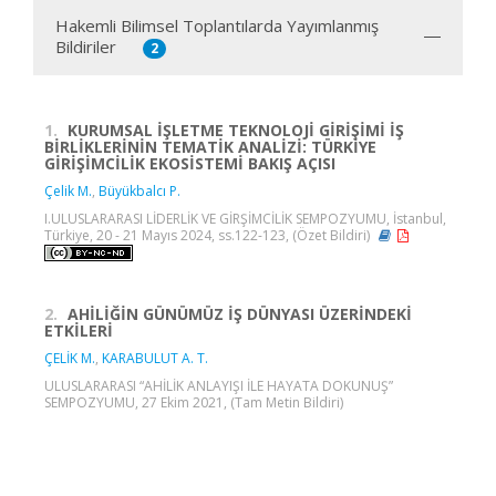
Hakemli Bilimsel Toplantılarda Yayımlanmış
Bildiriler
2
1.
KURUMSAL İŞLETME TEKNOLOJİ GİRİŞİMİ İŞ
BİRLİKLERİNİN TEMATİK ANALİZİ: TÜRKİYE
GİRİŞİMCİLİK EKOSİSTEMİ BAKIŞ AÇISI
Çelik M.
,
Büyükbalcı P.
I.ULUSLARARASI LİDERLİK VE GİRŞİMCİLİK SEMPOZYUMU, İstanbul,
Türkiye, 20 - 21 Mayıs 2024, ss.122-123, (Özet Bildiri)
2.
AHİLİĞİN GÜNÜMÜZ İŞ DÜNYASI ÜZERİNDEKİ
ETKİLERİ
ÇELİK M.
,
KARABULUT A. T.
ULUSLARARASI “AHİLİK ANLAYIŞI İLE HAYATA DOKUNUŞ”
SEMPOZYUMU, 27 Ekim 2021, (Tam Metin Bildiri)