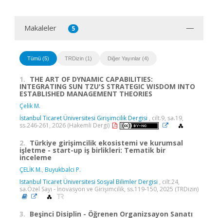
Makaleler
5
Tümü (5)
TRDizin (1)
Diğer Yayınlar (4)
1.
THE ART OF DYNAMIC CAPABILITIES:
INTEGRATING SUN TZU'S STRATEGIC WISDOM INTO
ESTABLISHED MANAGEMENT THEORIES
Çelik M.
İstanbul Ticaret Üniversitesi Girişimcilik Dergisi
, cilt.9, sa.19,
ss.246-261, 2026 (Hakemli Dergi)
2.
Türkiye girişimcilik ekosistemi ve kurumsal
işletme - start-up iş birlikleri: Tematik bir
inceleme
ÇELİK M.
,
Buyukbalci P.
Istanbul Ticaret Üniversitesi Sosyal Bilimler Dergisi
, cilt.24,
sa.Özel Sayı - İnovasyon ve Girişimcilik, ss.119-150, 2025 (TRDizin)
3.
Beşinci Disiplin - Öğrenen Organizsayon Sanatı