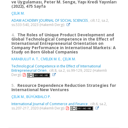
ve Uygulaması, Peter M. Senge, Yapı Kredi Yayınları
(2022), 475 Sayfa
ÇELİK M.
ADAM ACADEMY JOURNAL OF SOCIAL SCIENCES
, cilt.12, sa.2,
ss.533-540, 2023 (Hakemli Dergi)
4.
The Roles of Unique Product Development and
Global Technological Competence in the Effect of
International Entrepreneurial Orientation on
Company Performance in International Markets: A
Study on Born Global Companies
KARABULUT A. T.
,
CİVELEK M. E.
,
ÇELİK M.
Technological Competence in the Effect of International
Entrepreneurial Orien
, cilt.8, sa.2, ss.99-129, 2022 (Hakemli
Dergi)
5.
Resource Dependence Reduction Strategies for
International New Ventures
ÇELİK M.
,
BÜYÜKBALCI P.
International Journal of Commerce and Finance
, cilt.6, sa.2,
ss.207-217, 2020 (Hakemli Dergi)