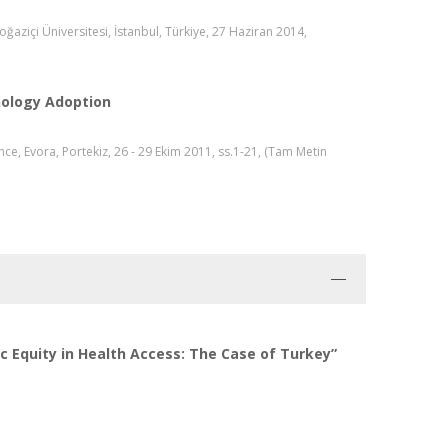
aziçi Üniversitesi, İstanbul, Türkiye, 27 Haziran 2014,
nology Adoption
, Evora, Portekiz, 26 - 29 Ekim 2011, ss.1-21, (Tam Metin
c Equity in Health Access: The Case of Turkey”