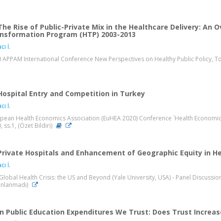
The Rise of Public-Private Mix in the Healthcare Delivery: An
nsformation Program (HTP) 2003-2013
cı İ.
 APPAM International Conference New Perspectives on Healthy Public Policy, Tor
Hospital Entry and Competition in Turkey
cı İ.
pean Health Economics Association (EuHEA 2020) Conference `Health Economics
 ss.1, (Özet Bildiri)
Private Hospitals and Enhancement of Geographic Equity in He
cı İ.
Global Health Crisis: the US and Beyond (Yale University, USA) - Panel Discussion
ınlanmadı)
In Public Education Expenditures We Trust: Does Trust Increas