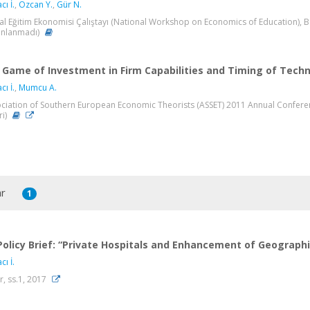
cı İ.
,
Özcan Y.
,
Gür N.
al Eğitim Ekonomisi Çalıştayı (National Workshop on Economics of Education), Boğ
ınlanmadı)
Game of Investment in Firm Capabilities and Timing of Tech
cı İ.
,
Mumcu A.
ciation of Southern European Economic Theorists (ASSET) 2011 Annual Conference
ri)
ar
1
Policy Brief: “Private Hospitals and Enhancement of Geographi
cı İ.
r, ss.1, 2017