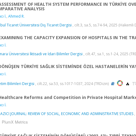
ASSESSMENT OF HEALTH SYSTEM PERFORMANCE IN TÜRKİYE OVER
PARATIVE ANALYSIS
cı İ.
,
Ahmed R.
nbul Ticaret Üniversitesi Dış Ticaret Dergisi
, cilt.3, sa.5, ss.74-94, 2025 (Hakemli
EXAMINING THE CAPACITY EXPANSION OF HOSPITALS IN THE T
cı İ.
ara Üniversitesi İktisadi ve İdari Bilimler Dergisi
, cilt.47, sa.1, ss.1-24, 2025 (TR
DÖNÜŞEN TÜRKİYE SAĞLIK SİSTEMİNDE ÖZEL HASTANELERİN YAY
cı I.
tim Bilimleri Dergisi
, cilt.22, sa.53, ss.1017-1037, 2024 (TRDizin)
Healthcare Reforms and Competition in Private Hospital Marke
cı İ.
AZICI JOURNAL: REVIEW OF SOCIAL, ECONOMIC AND ADMINISTRATIVE STUDIES
,
PlumX Metrics
TÜRKİYE SAĞLIK SİSTEMİNİN DÖNÜŞÜMÜ (2003-13): TIBBİ TEKNO