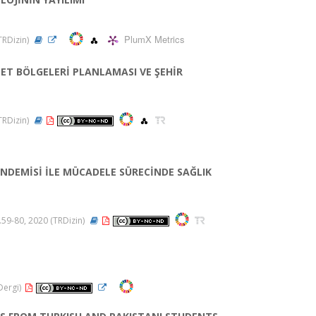
PlumX Metrics
(TRDizin)
MET BÖLGELERİ PLANLAMASI VE ŞEHİR
(TRDizin)
ANDEMİSİ İLE MÜCADELE SÜRECİNDE SAĞLIK
s.59-80, 2020 (TRDizin)
 Dergi)