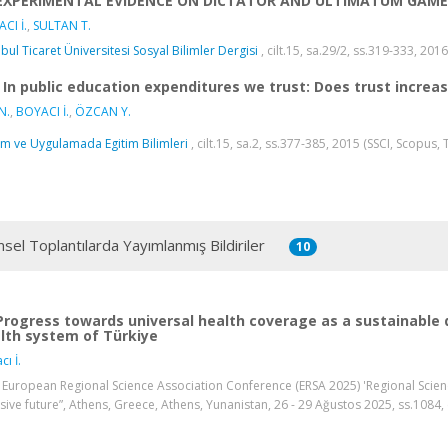
EXPERIMENTAL EVIDENCE ON DICTATOR AND ULTIMATUM GAME
CI İ.
,
SULTAN T.
nbul Ticaret Üniversitesi Sosyal Bilimler Dergisi
, cilt.15, sa.29/2, ss.319-333, 201
In public education expenditures we trust: Does trust increa
N.
,
BOYACI İ.
,
ÖZCAN Y.
m ve Uygulamada Egitim Bilimleri
, cilt.15, sa.2, ss.377-385, 2015 (SSCI, Scopus,
msel Toplantılarda Yayımlanmış Bildiriler
10
Progress towards universal health coverage as a sustainable 
lth system of Türkiye
cı İ.
 European Regional Science Association Conference (ERSA 2025) 'Regional Science 
usive future”, Athens, Greece, Athens, Yunanistan, 26 - 29 Ağustos 2025, ss.1084, 