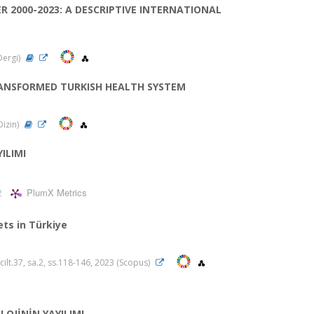
 2000-2023: A DESCRIPTIVE INTERNATIONAL
 Dergi)
RANSFORMED TURKISH HEALTH SYSTEM
Dizin)
ILIMI
PlumX Metrics
ts in Türkiye
 cilt.37, sa.2, ss.118-146, 2023 (Scopus)
LOJİNİN YAYILIMI