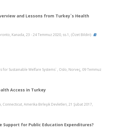
 Overview and Lessons from Turkey`s Health
onto, Kanada, 23 - 24 Temmuz 2020, ss.1, (Özet Bildiri)
 for Sustainable Welfare Systems` , Oslo, Norveç, 09 Temmuz
alth Access in Turkey
, Connecticut, Amerika Birleşik Devletleri, 21 Şubat 2017,
e Support for Public Education Expenditures?