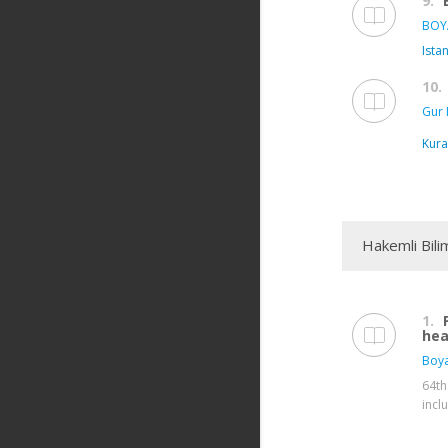
9.
BOYA
Ista
10.
Gur 
Kura
Hakemli Bili
1.
hea
Boya
64th
incl