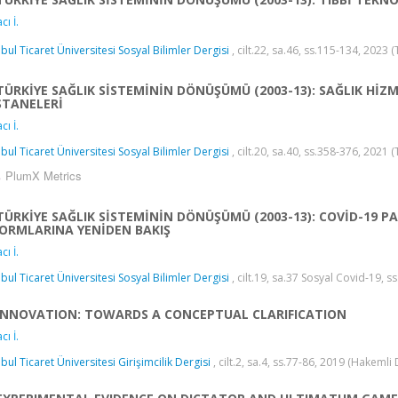
cı İ.
nbul Ticaret Üniversitesi Sosyal Bilimler Dergisi
, cilt.22, sa.46, ss.115-134, 2023 
TÜRKİYE SAĞLIK SİSTEMİNİN DÖNÜŞÜMÜ (2003-13): SAĞLIK HİZ
STANELERİ
cı İ.
nbul Ticaret Üniversitesi Sosyal Bilimler Dergisi
, cilt.20, sa.40, ss.358-376, 2021 
PlumX Metrics
TÜRKİYE SAĞLIK SİSTEMİNİN DÖNÜŞÜMÜ (2003-13): COVİD-19 P
ORMLARINA YENİDEN BAKIŞ
cı İ.
nbul Ticaret Üniversitesi Sosyal Bilimler Dergisi
, cilt.19, sa.37 Sosyal Covid-19, s
INNOVATION: TOWARDS A CONCEPTUAL CLARIFICATION
cı İ.
nbul Ticaret Üniversitesi Girişimcilik Dergisi
, cilt.2, sa.4, ss.77-86, 2019 (Hakemli