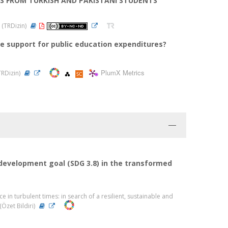
S FROM TURKISH AND PAKISTANI STUDENTS
6 (TRDizin)
se support for public education expenditures?
PlumX Metrics
 TRDizin)
development goal (SDG 3.8) in the transformed
in turbulent times: in search of a resilient, sustainable and
(Özet Bildiri)