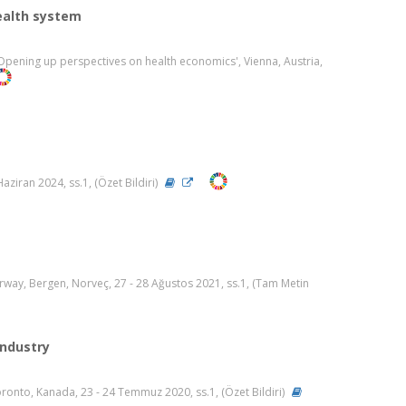
ealth system
pening up perspectives on health economics', Vienna, Austria,
aziran 2024, ss.1, (Özet Bildiri)
rway, Bergen, Norveç, 27 - 28 Ağustos 2021, ss.1, (Tam Metin
Industry
onto, Kanada, 23 - 24 Temmuz 2020, ss.1, (Özet Bildiri)