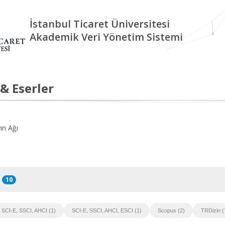
İstanbul Ticaret Üniversitesi
Akademik Veri Yönetim Sistemi
 & Eserler
ın Ağı
10
SCI-E, SSCI, AHCI (1)
SCI-E, SSCI, AHCI, ESCI (1)
Scopus (2)
TRDizin (