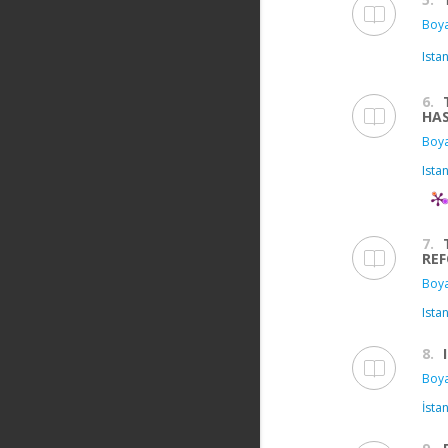
Boya
Ista
6.
HA
Boya
Ista
7.
REF
Boya
Ista
8.
Boya
İsta