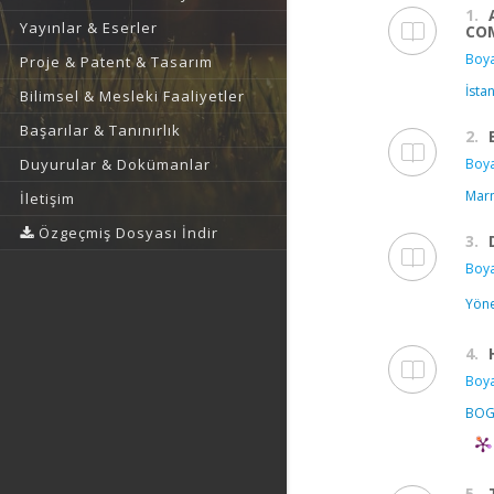
1.
Yayınlar & Eserler
COM
Boya
Proje & Patent & Tasarım
İsta
Bilimsel & Mesleki Faaliyetler
Başarılar & Tanınırlık
2.
Boya
Duyurular & Dokümanlar
Marm
İletişim
Özgeçmiş Dosyası İndir
3.
Boya
Yöne
4.
Boya
BOG
5.