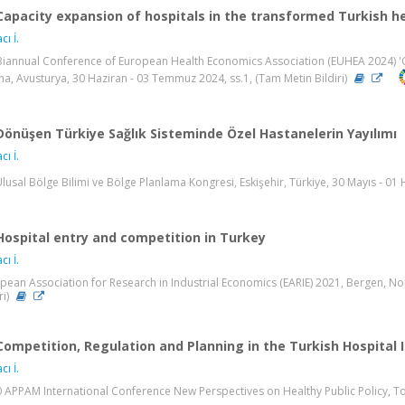
Capacity expansion of hospitals in the transformed Turkish h
cı İ.
Biannual Conference of European Health Economics Association (EUHEA 2024) 'O
na, Avusturya, 30 Haziran - 03 Temmuz 2024, ss.1, (Tam Metin Bildiri)
Dönüşen Türkiye Sağlık Sisteminde Özel Hastanelerin Yayılımı
cı İ.
Ulusal Bölge Bilimi ve Bölge Planlama Kongresi, Eskişehir, Türkiye, 30 Mayıs - 01 H
Hospital entry and competition in Turkey
cı İ.
pean Association for Research in Industrial Economics (EARIE) 2021, Bergen, No
ri)
Competition, Regulation and Planning in the Turkish Hospital 
cı İ.
 APPAM International Conference New Perspectives on Healthy Public Policy, Tor