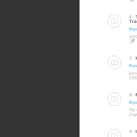
6.
Tra
Boya
2020
7.
Boya
Euro
2020,
8.
Boya
The 
(Yay
9.