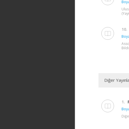
Boya
Ulus
(Yay
10.
Boya
Asso
Bildi
Diğer Yayınl
1.
Boya
Diğe