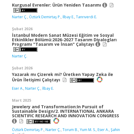
Kurgusal Evrenler: Ürün Yeniden Tasarımı
Narter Ç.
,
Öztürk Demirtaş P.
,
İlbay E.
,
Tanrıverdi E.
Şubat 2026
İstanbul Modern Sanat Müzesi Eğitim ve Sosyal
Etkinlikler Bölümü:2026-2027 Tasarım Diyalogları
Programı "Tasarım ve İnsan" Çalıştayı
Narter Ç.
Şubat 2026
Yazarak mı Çizerek mi? Üretken Yapay Zeka ile
Ürün İletişimi Çalıştayı
Eser A.
,
Narter Ç.
,
İlbay E.
Mart 2025
Jewelery and Transformation:In Pursuit of
Sustainable Design/2. INTERNATIONAL ANKARA
SCIENTIFIC RESEARCH AND INNOVATION CONGRESS
Öztürk Demirtaş P.
,
Narter Ç.
,
Torum B.
,
Yum M. S.
,
Eser A.
,
Şahin