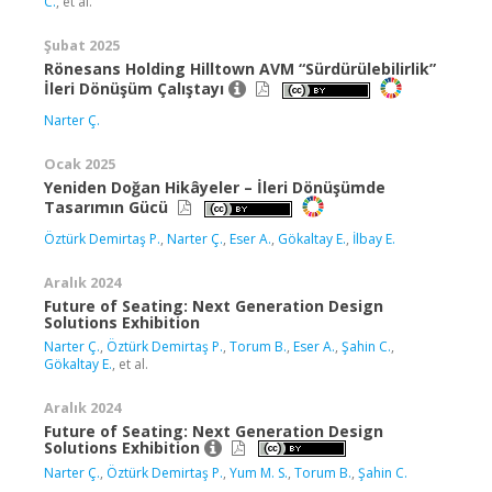
C.
, et al.
Şubat 2025
Rönesans Holding Hilltown AVM “Sürdürülebilirlik”
İleri Dönüşüm Çalıştayı
Narter Ç.
Ocak 2025
Yeniden Doğan Hikâyeler – İleri Dönüşümde
Tasarımın Gücü
Öztürk Demirtaş P.
,
Narter Ç.
,
Eser A.
,
Gökaltay E.
,
İlbay E.
Aralık 2024
Future of Seating: Next Generation Design
Solutions Exhibition
Narter Ç.
,
Öztürk Demirtaş P.
,
Torum B.
,
Eser A.
,
Şahin C.
,
Gökaltay E.
, et al.
Aralık 2024
Future of Seating: Next Generation Design
Solutions Exhibition
Narter Ç.
,
Öztürk Demirtaş P.
,
Yum M. S.
,
Torum B.
,
Şahin C.