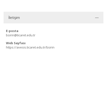
İletişim
E-posta
bsirin@ticaret.edu.tr
Web Sayfası
https://avesis.ticaret.edu.tr/bsirin