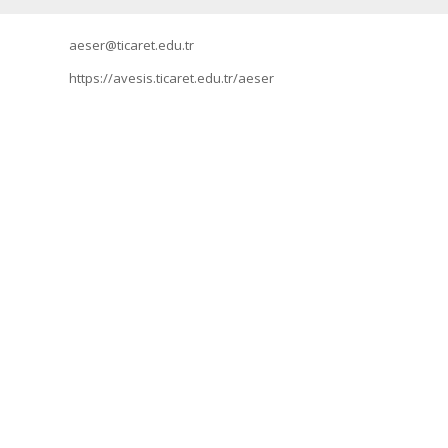
aeser@ticaret.edu.tr
https://avesis.ticaret.edu.tr/aeser