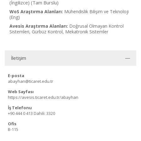
(İngilizce) (Tam Burslu)
WoS Araştırma Alanları:
Mühendislik Bilişim ve Teknoloji
(Eng)
Avesis Araştırma Alanları:
Doğrusal Olmayan Kontrol
Sistemleri, Gürbüz Kontrol, Mekatronik Sistemler
İletişim
E-posta
abayhan@ticaret.edu.tr
Web Sayfası
https://avesis.ticaret.edu.tr/abayhan
İş Telefonu
+90 444 0 413
Dahili: 3320
Ofis
B-115