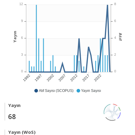
12
8
9
6
Yayın
Atıf
6
4
3
2
0
0
1997
2002
2007
2012
2017
2022
1992
Atıf Sayısı (SCOPUS)
Yayın Sayısı
Yayın
68
Yayın (WoS)