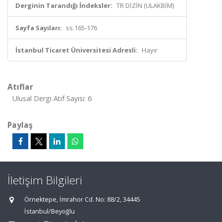
Derginin Tarandığı İndeksler:
TR DİZİN (ULAKBİM)
Sayfa Sayıları:
ss.165-176
İstanbul Ticaret Üniversitesi Adresli:
Hayır
Atıflar
Ulusal Dergi Atıf Sayısı: 6
Paylaş
İletişim Bilgileri
Örnektepe, İmrahor Cd. No: 88/2, 34445
İstanbul/Beyoğlu