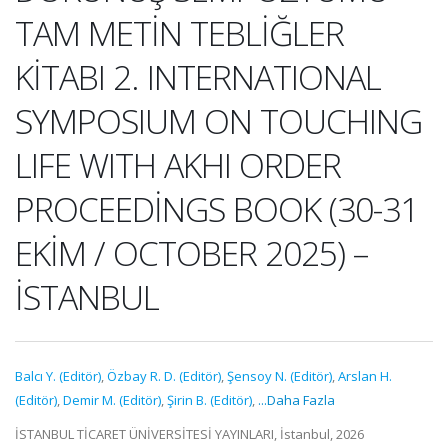
TAM METİN TEBLİĞLER
KİTABI 2. INTERNATIONAL
SYMPOSIUM ON TOUCHING
LIFE WITH AKHI ORDER
PROCEEDİNGS BOOK (30-31
EKİM / OCTOBER 2025) –
İSTANBUL
Balcı Y. (Editör)
,
Özbay R. D. (Editör)
,
Şensoy N. (Editör)
,
Arslan H.
(Editör)
,
Demir M. (Editör)
,
Şirin B. (Editör)
,
...Daha Fazla
İSTANBUL TİCARET ÜNİVERSİTESİ YAYINLARI, İstanbul, 2026