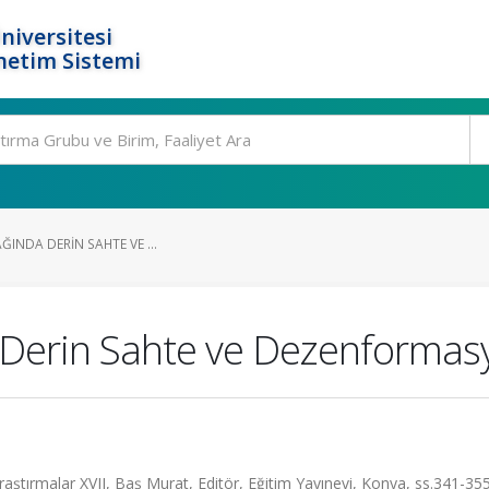
niversitesi
netim Sistemi
AĞINDA DERIN SAHTE VE ...
da Derin Sahte ve Dezenforma
Araştırmalar XVII, Baş Murat, Editör, Eğitim Yayınevi, Konya, ss.341-35