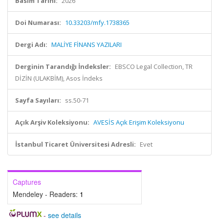
Basım Tarihi:
2026
Doi Numarası:
10.33203/mfy.1738365
Dergi Adı:
MALİYE FİNANS YAZILARI
Derginin Tarandığı İndeksler:
EBSCO Legal Collection, TR
DİZİN (ULAKBİM), Asos İndeks
Sayfa Sayıları:
ss.50-71
Açık Arşiv Koleksiyonu:
AVESİS Açık Erişim Koleksiyonu
İstanbul Ticaret Üniversitesi Adresli:
Evet
Captures
Mendeley - Readers:
1
-
see details