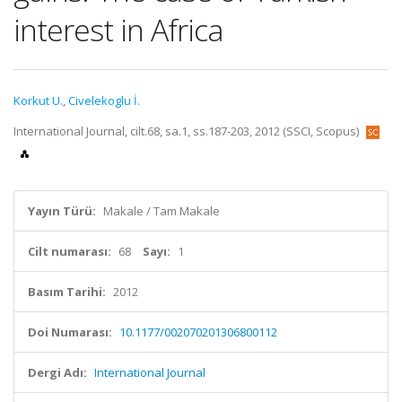
interest in Africa
Korkut U.
,
Civelekoglu İ.
International Journal, cilt.68, sa.1, ss.187-203, 2012 (SSCI, Scopus)
Yayın Türü:
Makale / Tam Makale
Cilt numarası:
68
Sayı:
1
Basım Tarihi:
2012
Doi Numarası:
10.1177/002070201306800112
Dergi Adı:
International Journal