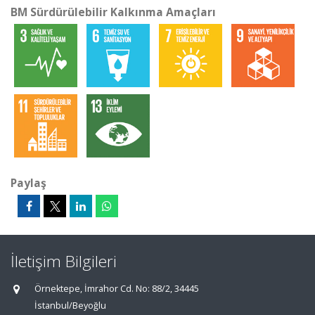
BM Sürdürülebilir Kalkınma Amaçları
Paylaş
İletişim Bilgileri
Örnektepe, İmrahor Cd. No: 88/2, 34445
İstanbul/Beyoğlu