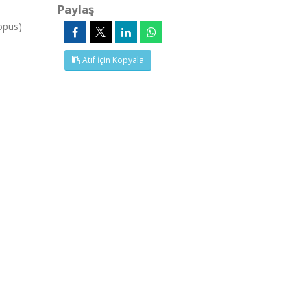
Paylaş
opus)
Atıf İçin Kopyala