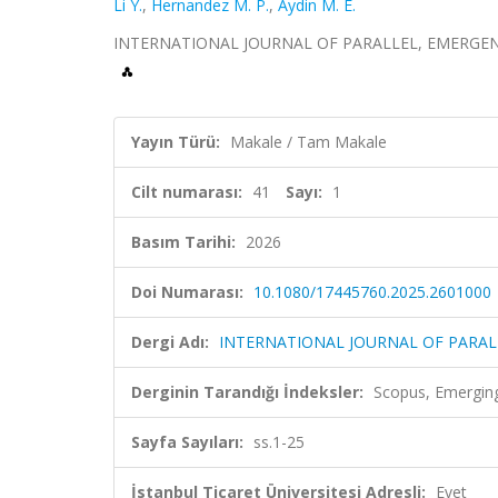
Li Y.
,
Hernandez M. P.
,
Aydin M. E.
INTERNATIONAL JOURNAL OF PARALLEL, EMERGENT AN
Yayın Türü:
Makale / Tam Makale
Cilt numarası:
41
Sayı:
1
Basım Tarihi:
2026
Doi Numarası:
10.1080/17445760.2025.2601000
Dergi Adı:
INTERNATIONAL JOURNAL OF PARAL
Derginin Tarandığı İndeksler:
Scopus, Emergin
Sayfa Sayıları:
ss.1-25
İstanbul Ticaret Üniversitesi Adresli:
Evet