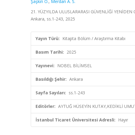
Şaşkın O.
,
Merdan A. S.
21. YÜZYILDA ULUSLARARASI GÜVENLİĞİ YENİDEN 
Ankara, ss.1-243, 2025
Yayın Türü:
Kitapta Bölüm / Araştırma Kitabı
Basım Tarihi:
2025
Yayınevi:
NOBEL BİLİMSEL
Basıldığı Şehir:
Ankara
Sayfa Sayıları:
ss.1-243
Editörler:
AYTUĞ HÜSEYİN KUTAY,KEDİKLİ UMUT,
İstanbul Ticaret Üniversitesi Adresli:
Hayır