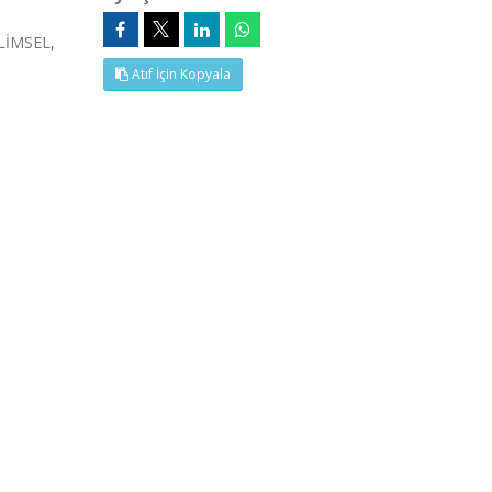
LİMSEL,
Atıf İçin Kopyala