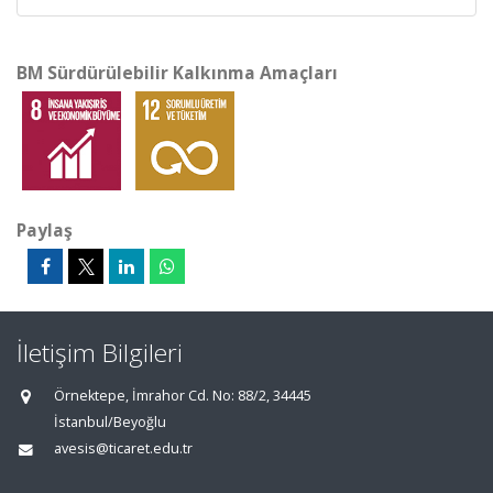
BM Sürdürülebilir Kalkınma Amaçları
Paylaş
İletişim Bilgileri
Örnektepe, İmrahor Cd. No: 88/2, 34445
İstanbul/Beyoğlu
avesis@ticaret.edu.tr