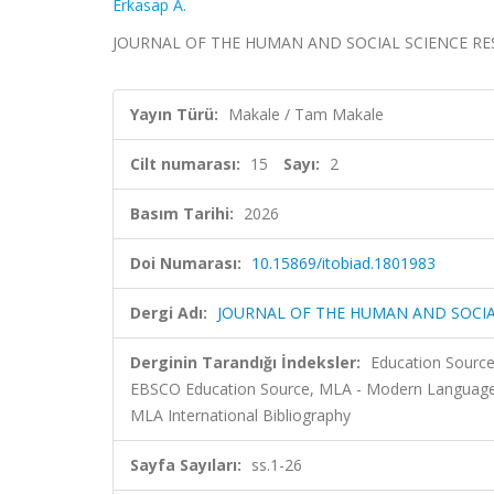
Erkasap A.
JOURNAL OF THE HUMAN AND SOCIAL SCIENCE RESEARC
Yayın Türü:
Makale / Tam Makale
Cilt numarası:
15
Sayı:
2
Basım Tarihi:
2026
Doi Numarası:
10.15869/itobiad.1801983
Dergi Adı:
JOURNAL OF THE HUMAN AND SOCIA
Derginin Tarandığı İndeksler:
Education Source
EBSCO Education Source, MLA - Modern Language A
MLA International Bibliography
Sayfa Sayıları:
ss.1-26