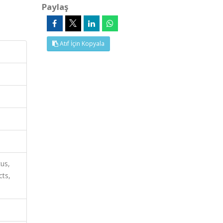
Paylaş
Atıf İçin Kopyala
us,
ts,