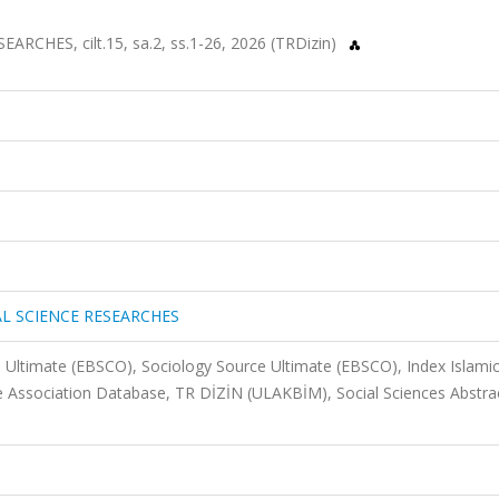
HES, cilt.15, sa.2, ss.1-26, 2026 (TRDizin)
L SCIENCE RESEARCHES
 Ultimate (EBSCO), Sociology Source Ultimate (EBSCO), Index Islamic
ssociation Database, TR DİZİN (ULAKBİM), Social Sciences Abstrac