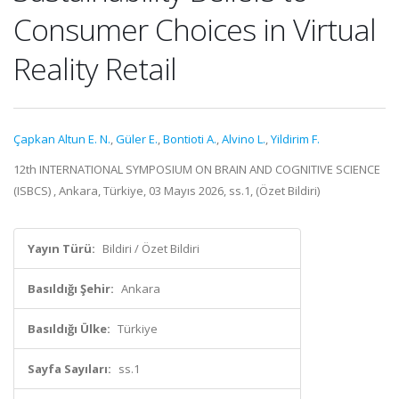
Consumer Choices in Virtual
Reality Retail
Çapkan Altun E. N.
,
Güler E.
,
Bontioti A.
,
Alvino L.
,
Yildirim F.
12th INTERNATIONAL SYMPOSIUM ON BRAIN AND COGNITIVE SCIENCE
(ISBCS) , Ankara, Türkiye, 03 Mayıs 2026, ss.1, (Özet Bildiri)
Yayın Türü:
Bildiri / Özet Bildiri
Basıldığı Şehir:
Ankara
Basıldığı Ülke:
Türkiye
Sayfa Sayıları:
ss.1