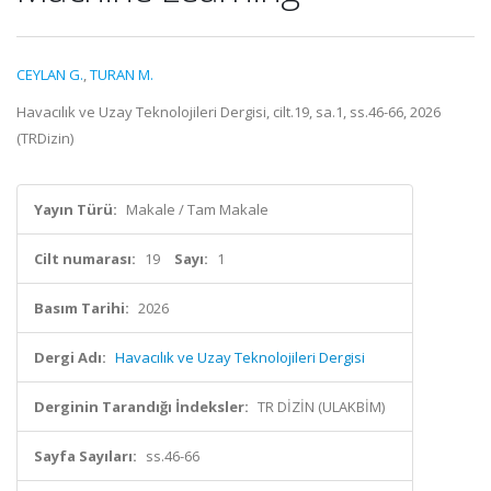
CEYLAN G.
,
TURAN M.
Havacılık ve Uzay Teknolojileri Dergisi, cilt.19, sa.1, ss.46-66, 2026
(TRDizin)
Yayın Türü:
Makale / Tam Makale
Cilt numarası:
19
Sayı:
1
Basım Tarihi:
2026
Dergi Adı:
Havacılık ve Uzay Teknolojileri Dergisi
Derginin Tarandığı İndeksler:
TR DİZİN (ULAKBİM)
Sayfa Sayıları:
ss.46-66