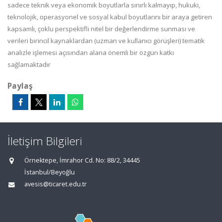
sadece teknik veya ekonomik boyutlarla sınırlı kalmayıp, hukuki,
teknolojik, operasyonel ve sosyal kabul boyutlarını bir araya getiren
kapsamlı, çoklu perspektifli nitel bir değerlendirme sunması ve
verileri birincil kaynaklardan (uzman ve kullanıcı görüşleri) tematik
analizle işlemesi açısından alana önemli bir özgün katkı
sağlamaktadır
Paylaş
İletişim Bilgileri
Örnektepe, İmrahor Cd. No: 88/2, 34445
İstanbul/Beyoğlu
avesis@ticaret.edu.tr