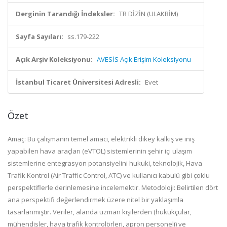
Derginin Tarandığı İndeksler:
TR DİZİN (ULAKBİM)
Sayfa Sayıları:
ss.179-222
Açık Arşiv Koleksiyonu:
AVESİS Açık Erişim Koleksiyonu
İstanbul Ticaret Üniversitesi Adresli:
Evet
Özet
Amaç: Bu çalışmanın temel amacı, elektrikli dikey kalkış ve iniş
yapabilen hava araçları (eVTOL) sistemlerinin şehir içi ulaşım
sistemlerine entegrasyon potansiyelini hukuki, teknolojik, Hava
Trafik Kontrol (Air Traffic Control, ATC) ve kullanıcı kabulü gibi çoklu
perspektiflerle derinlemesine incelemektir. Metodoloji: Belirtilen dört
ana perspektifi değerlendirmek üzere nitel bir yaklaşımla
tasarlanmıştır. Veriler, alanda uzman kişilerden (hukukçular,
mühendisler, hava trafik kontrolörleri, apron personeli) ve