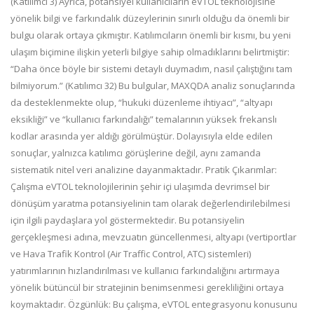
(Katılımcı 3) Ayrıca, potansiyel kullanıcıların eVTOL teknolojisine
yönelik bilgi ve farkındalık düzeylerinin sınırlı olduğu da önemli bir
bulgu olarak ortaya çıkmıştır. Katılımcıların önemli bir kısmı, bu yeni
ulaşım biçimine ilişkin yeterli bilgiye sahip olmadıklarını belirtmiştir:
“Daha önce böyle bir sistemi detaylı duymadım, nasıl çalıştığını tam
bilmiyorum.” (Katılımcı 32) Bu bulgular, MAXQDA analiz sonuçlarında
da desteklenmekte olup, “hukuki düzenleme ihtiyacı”, “altyapı
eksikliği” ve “kullanıcı farkındalığı” temalarının yüksek frekanslı
kodlar arasında yer aldığı görülmüştür. Dolayısıyla elde edilen
sonuçlar, yalnızca katılımcı görüşlerine değil, aynı zamanda
sistematik nitel veri analizine dayanmaktadır. Pratik Çıkarımlar:
Çalışma eVTOL teknolojilerinin şehir içi ulaşımda devrimsel bir
dönüşüm yaratma potansiyelinin tam olarak değerlendirilebilmesi
için ilgili paydaşlara yol göstermektedir. Bu potansiyelin
gerçekleşmesi adına, mevzuatın güncellenmesi, altyapı (vertiportlar
ve Hava Trafik Kontrol (Air Traffic Control, ATC) sistemleri)
yatırımlarının hızlandırılması ve kullanıcı farkındalığını artırmaya
yönelik bütüncül bir stratejinin benimsenmesi gerekliliğini ortaya
koymaktadır. Özgünlük: Bu çalışma, eVTOL entegrasyonu konusunu