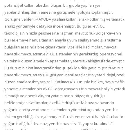
potansiyel kullanıcılardan oluşan bir grupla yapılan yarı
yapılandırılmış derinlemesine görüşmeler yoluyla toplanmıştır.
Görüşme verileri, MAXQDA yazılımı kullanılarak kodlanmış ve tematik
analiz yöntemiyle detaylıca incelenmiştir. Bulgular: eVTOL
teknolojisinin hızla gelişmesine rağmen, mevcut hukuki çerçevenin
bu ilerlemeye henüz tam anlamıyla uyum sağlayamadığı araştırma
bulguları arasında öne çıkmaktadır. Özellikle katılımcılar, mevcut
havacılık mevzuatının eVTOL sistemlerinin gerektirdiği operasyonel
ve teknik düzenlemeleri kapsamakta yetersiz kaldığını ifade etmiştir.
Bu durum bir katılımcı tarafından şu şekilde dile getirilmiştir: “Mevcut
havacılık mevzuatı eVTOL gibi yeni nesil araçlar için yeterli değil, özel
düzenlemelere ihtiyaç var.” (Katılımcı 41) Bununla birlikte, hava trafik
yönetim sistemlerinin eVTOL entegrasyonu için mevcut haliyle yeterli
olmadığı ve önemli altyapı yatırımlarına ihtiyaç duyulduğu
belirlenmiştir. Katılımcılar, özellikle düşük irtifa hava sahasında
yoğunluk artışı ve otonom sistemlerin yönetimi açısından yeni bir
sistem gerekliliğini vurgulamıştır: “Bu sistem mevcut haliyle bu kadar
yoğun trafiği kaldıramaz, yeni bir hava trafik yapısı kurulmalı.”