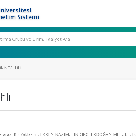
niversitesi
netim Sistemi
ININ TAHLILI
lili
linlerarası Bir Yaklaşım, EKREN NAZIM, FINDIKÇI ERDOĞAN MEFULE, Ed