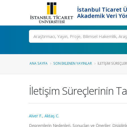
İstanbul Ticaret Ü
Akademik Veri Yö
Ara
ANA SAYFA
SON EKLENEN YAYINLAR
İLETIŞIM SÜREÇLER
İletişim Süreçlerinin Tah
Alver F.
,
Aktaş C.
Depremlerin Nedenleri, Sonuçları ve Öneriler: Disip