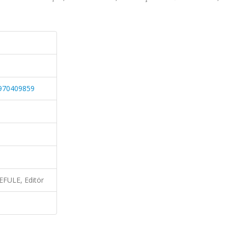
5970409859
FULE, Editör