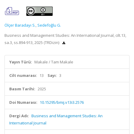
Ölçer Baradayı S.
,
Sedefoğlu G.
Business and Management Studies: An International Journal, cilt.13,
sa.3, ss.894-913, 2025 (TRDizin)
Yayın Türü:
Makale / Tam Makale
Cilt numarası:
13
Sayı:
3
Basım Tarihi:
2025
Doi Numarası:
10.15295/bmij.v13i3.2576
Dergi Adı:
Business and Management Studies: An
International Journal