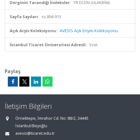
Derginin Tarandığı İndeksler:
TR DİZİN (ULAKBİM)
Sayfa Sayıları:
ss.894-913
Açık Arşiv Koleksiyonu:
AVESİS Açık Erişim Koleksiyonu
İstanbul Ticaret Üniversitesi Adresli:
Evet
Paylaş
İletişim Bilgileri
Örnektepe, İmrahor Cd. No: 88/2, 34445
İstanbul/Beyoğlu
avesis@ticaret.edu.tr