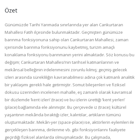
Özet
Günümüzde Tarihi Yarımada sınırlarında yer alan Cankurtaran
Mahallesi Fatih ilçesinde bulunmaktadır. Geçmişten günümüze
barınma fonksiyonuna sahip olan Cankurtaran Mahallesi, zaman
içerisinde barınma fonksiyonunu kaybetmiş, turizm amaçlı
konaklama fonksiyonu barınmanın yerini almaktadır. Söz konusu bu
değişim; Cankurtaran Mahallesi’nin tarihsel katmanlarının ve
mekânsal belleğinin irdelenmesini zorunlu kılmış; geçmiş-gelecek
izleri arasında sürekliliğin kavranabilmesi adına çok katmanlı analitik
bir yaklaşımı gerekli hale getirmiştir. Somut bileşenleri ve fiziksel
dokusu üzerinden incelenen mahalle, eş zamanlı olarak kavramsal
bir düzlemde ‘kent izleri’ (trace) ve bu izlerin ürettiği ‘kent yerleri’
(place) bağlamında ele alınmıştır. Bu çerçevede iz (trace); kültürel
yaşantının mekânda bıraktığı izler, kalıntılar, artıkların tümünü
oluşturmaktadır. Mekân-yer (space-place) ise, aktörlerin eylemleri ile
gerçekleşen barınma, dinlenme vb. gibi fonksiyonlarını faaliyete
geçirdiği fiziksel alanlarda olmuşmaktadır. Bu çalışmada,