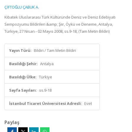
ÇİFTOĞLU ÇABUK A.
Kıbatek Uluslararası Türk Kültüründe Deniz ve Deniz Edebiyatı
Sempozyumu Bildirileri &amp; Şiir, Öykü ve Deneme, Antalya,
Türkiye, 27 Nisan - 02 Mayıs 2008, ss.9-18, (Tam Metin Bildiri)
Yayın Türü:
Bildiri / Tam Metin Bildiri
Basıldığı Şehir:
Antalya
Basıldığı Ülke:
Türkiye
Sayfa Sayıları:
ss.9-18
İstanbul Ticaret Üniversitesi Adresli:
Evet
Paylaş