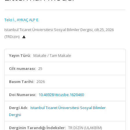
Telci İ.
,
AYKAÇ ALP E.
Istanbul Ticaret Üniversitesi Sosyal Bilimler Dergisi, cilt.25, 2026
(TRDizin)
Yayın Türü:
Makale / Tam Makale
Cilt numarası:
25
Basım Tarihi:
2026
Doi Numarası:
10.46928/iticusbe.1620460
Dergi Adı:
Istanbul Ticaret Üniversitesi Sosyal Bilimler
Dergisi
Derginin Tarandığı İndeksler:
TR DİZİN (ULAKBİM)