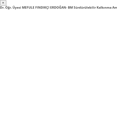
×
Dr. Öğr. Üyesi MEFULE FINDIKÇI ERDOĞAN- BM Sürdürülebilir Kalkınma Ama