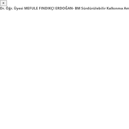
×
Dr. Öğr. Üyesi MEFULE FINDIKÇI ERDOĞAN- BM Sürdürülebilir Kalkınma Ama