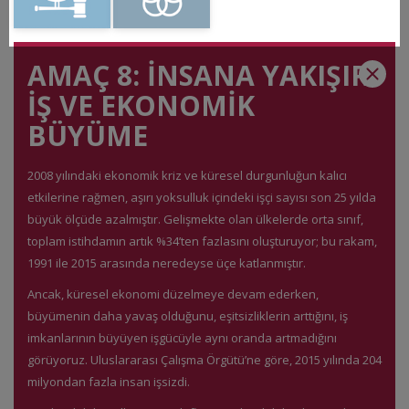
AMAÇ 8: İNSANA YAKIŞIR
İŞ VE EKONOMİK
BÜYÜME
2008 yılındaki ekonomik kriz ve küresel durgunluğun kalıcı
etkilerine rağmen, aşırı yoksulluk içindeki işçi sayısı son 25 yılda
büyük ölçüde azalmıştır. Gelişmekte olan ülkelerde orta sınıf,
toplam istihdamın artık %34’ten fazlasını oluşturuyor; bu rakam,
1991 ile 2015 arasında neredeyse üçe katlanmıştır.
Ancak, küresel ekonomi düzelmeye devam ederken,
büyümenin daha yavaş olduğunu, eşitsizliklerin arttığını, iş
imkanlarının büyüyen işgücüyle aynı oranda artmadığını
görüyoruz. Uluslararası Çalışma Örgütü’ne göre, 2015 yılında 204
milyondan fazla insan işsizdi.