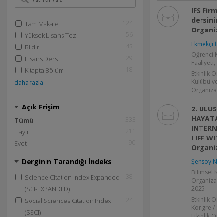
IFS Fir
dersini
124
Tam Makale
Organi
56
Yüksek Lisans Tezi
Ekmekçi İ
45
Bildiri
Öğrenci K
29
Lisans Ders
Faaliyeti
18
Kitapta Bölüm
Etkinlik 
Kulübü ve 
daha fazla
Organiza
Açık Erişim
2. ULUS
HAYATA
333
Tümü
INTER
211
Hayır
LIFE WI
90
Evet
Organi
Derginin Tarandığı İndeks
Şensoy N
Bilimsel
38
Science Citation Index Expanded
Organizas
(SCI-EXPANDED)
2025
Etkinlik 
24
Social Sciences Citation Index
Kongre /
(SSCI)
Etkinlik 