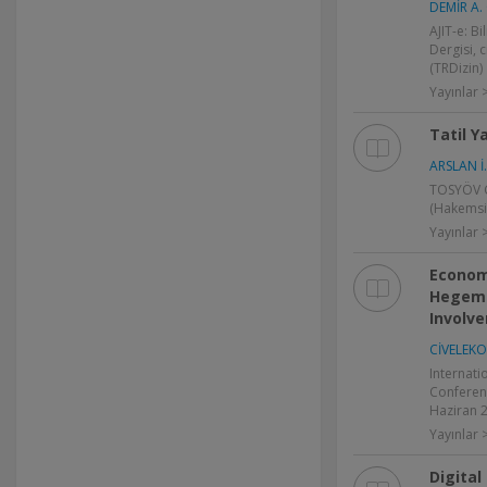
DEMİR A.
AJIT-e: Bi
Dergisi, c
(TRDizin)
Yayınlar
Tatil Y
ARSLAN İ.
TOSYÖV Gi
(Hakemsi
Yayınlar
Econom
Hegemo
Involve
CİVELEKO
Internati
Conferen
Haziran 2
Yayınlar >
Digital