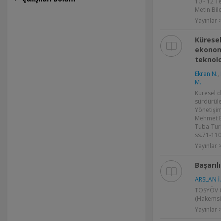
10 - 12 
Metin Bild
Yayınlar >
Küresel
ekonomi
teknolo
Ekren N.
,
M.
Küresel 
sürdürüle
Yönetişim,
Mehmet B
Tuba-Turk
ss.71-110
Yayınlar 
Başarılı
ARSLAN İ.
TOSYÖV Gi
(Hakemsi
Yayınlar