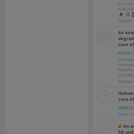
PLUS GR
PUBLICAT
Yayınlar 
An empi
degrad
case o
KÖKSAL C
Internati
Economic
Nevşehir
(Özet Bild
Yayınlar >
Human 
case o
AHMET K.
Tezler > 
An a
fdi and