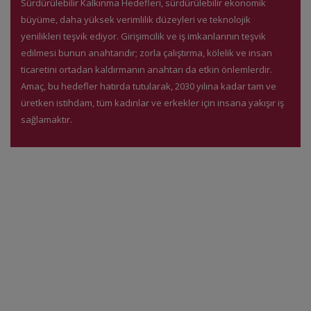
Sürdürülebilir Kalkınma Hedefleri, sürdürülebilir ekonomik
büyüme, daha yüksek verimlilik düzeyleri ve teknolojik
yenilikleri teşvik ediyor. Girişimcilik ve iş imkanlarının teşvik
edilmesi bunun anahtarıdır; zorla çalıştırma, kölelik ve insan
ticaretini ortadan kaldırmanın anahtarı da etkin önlemlerdir.
Amaç, bu hedefler hatırda tutularak, 2030 yılına kadar tam ve
üretken istihdam, tüm kadınlar ve erkekler için insana yakışır iş
sağlamaktır.