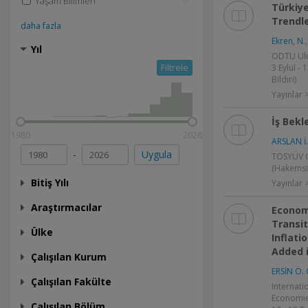
Yaşam Bilimleri
Türkiye
Trendle
daha fazla
Ekren, N.
Yıl
ODTU Ulu
Filtrele
3 Eylül -
Bildiri)
Yayınlar >
İş Bekl
1980
2026
ARSLAN İ.
-
Uygula
TOSYÜV Gi
(Hakemsi
Bitiş Yılı
Yayınlar
Araştırmacılar
Econom
Transit
Ülke
Inflati
Added 
Çalışılan Kurum
ERSİN Ö. 
Çalışılan Fakülte
Internati
Economies
Çalışılan Bölüm