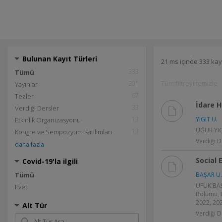
Bulunan Kayıt Türleri
21 ms içinde 333 kay
333
Tümü
Tüm filtreyi temizle
201
Yayınlar
67
Tezler
İdare 
33
Verdiği Dersler
13
YIGIT U.
Etkinlik Organizasyonu
UĞUR YIGI
13
Kongre ve Sempozyum Katılımları
Verdiği D
daha fazla
Social 
Covid-19'la ilgili
Tümü
BAŞAR U.
UFUK BAŞA
Evet
Bölümü, L
2022, 202
Alt Tür
Verdiği D