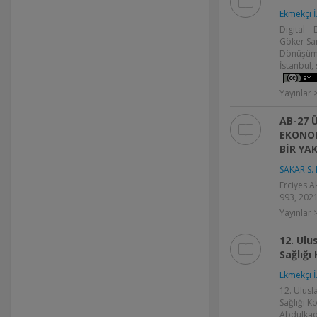
Ekmekçi İ
Digital –
Göker Sar
Dönüşüm 
İstanbul,
Yayınlar 
AB-27 
EKONO
BİR YA
SAKAR S. 
Erciyes Ak
993, 2021
Yayınlar
12. Ulu
Sağlığı 
Ekmekçi İ
12. Ulusl
Sağlığı Ko
Abdulkad