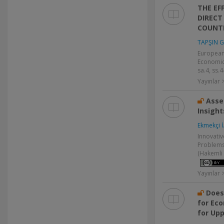
THE EF
DIRECT
COUNT
TAPŞIN G
European 
Economics
sa.4, ss.
Yayınlar
Asse
Insight
Ekmekçi İ
Innovati
Problems,
(Hakemli 
Yayınlar
Does
for Ec
for Up