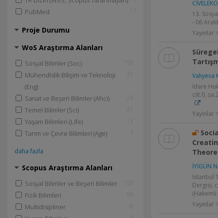
TR Dizin (WoS, Scopus Taranmayan)
CİVELEKO
17
PubMed
13. Sosya
- 06 Aralı
Proje Durumu
Yayınlar >
WoS Araştırma Alanları
Sürege
Tartışm
158
Sosyal Bilimler (Soc)
31
Mühendislik Bilişim ve Teknoloji
Valıyeva 
(Eng)
İdare Huku
cilt.0, sa
24
Sanat ve Beşeri Bilimler (Ahci)
21
Temel Bilimler (Sci)
Yayınlar
13
Yaşam Bilimleri (Life)
Soci
3
Tarım ve Çevre Bilimleri (Age)
Creati
daha fazla
Theore
İYİGÜN N
Scopus Araştırma Alanları
İstanbul T
109
Sosyal Bilimler ve Beşeri Bilimler
Dergisi, c
(Hakemli 
66
Fizik Bilimleri
Yayınlar
8
Multidisipliner
8