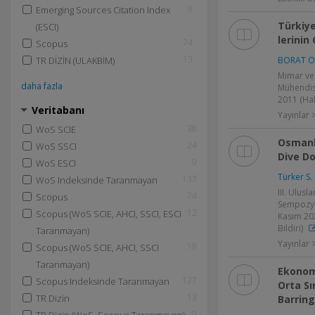
9
Emerging Sources Citation Index
Türkiye
(ESCI)
lerinin 
74
Scopus
13
TR DİZİN (ULAKBİM)
BORAT O
Mimar ve
daha fazla
Mühendisl
2011 (Ha
Veritabanı
Yayınlar
38
WoS SCIE
Osmanl
24
WoS SSCI
Dive D
9
WoS ESCI
Türker S.
137
WoS Indeksinde Taranmayan
III. Ulusl
74
Scopus
Sempozyum
12
Scopus (WoS SCIE, AHCI, SSCI, ESCI
Kasım 20
Bildiri)
Taranmayan)
Yayınlar >
19
Scopus (WoS SCIE, AHCI, SSCI
Taranmayan)
Ekonom
127
Scopus Indeksinde Taranmayan
Orta Sı
13
TR Dizin
Barrin
9