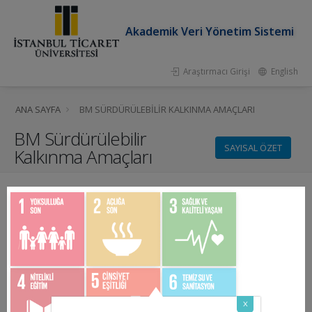
Akademik Veri Yönetim Sistemi
Araştırmacı Girişi
English
ANA SAYFA
BM SÜRDÜRÜLEBILIR KALKINMA AMAÇLARI
BM Sürdürülebilir
SAYISAL ÖZET
Kalkınma Amaçları
x