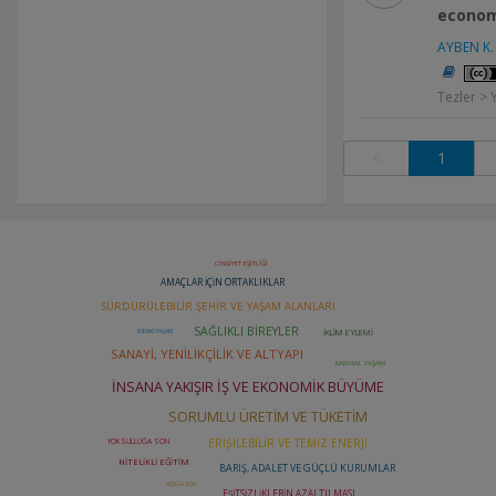
econom
AYBEN K.
Tezler > 
<
1