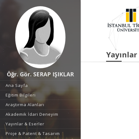
Yayınlar
Öğr. Gör. SERAP IŞIKLAR
Ana Sayfa
Eğitim Bilgileri
Araştırma Alanları
Akademik İdari Deneyim
Yayınlar & Eserler
Proje & Patent & Tasarım