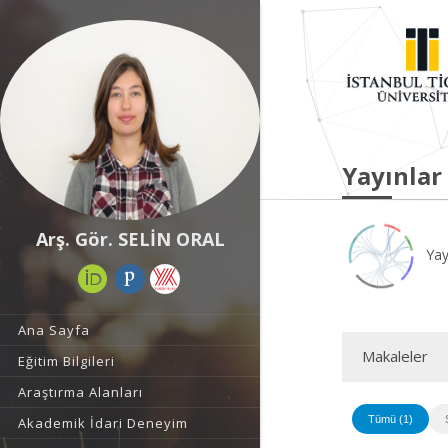
Yayınlar
Arş. Gör. SELİN ORAL
Yay
Ana Sayfa
Makaleler
Eğitim Bilgileri
Araştırma Alanları
Tümü (1)
Akademik İdari Deneyim