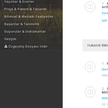
Yayınlar & Eserler
1.
ort
Proje & Patent & Tasarım
Ayva
Bilimsel & Mesleki Faaliyetler
Soft
Başarılar & Tanınırlık
Duyurular & Dokümanlar
İletişim
Hakemli Bili
Özgeçmiş Dosyası İndir
1.
Eken
ANAD
2.
MO
EKEN
26. 