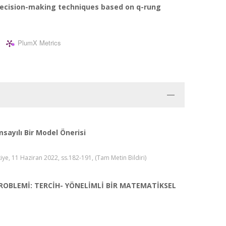
 decision-making techniques based on q-rung
PlumX Metrics
ayılı Bir Model Önerisi
 11 Haziran 2022, ss.182-191, (Tam Metin Bildiri)
ROBLEMİ: TERCİH- YÖNELİMLİ BİR MATEMATİKSEL