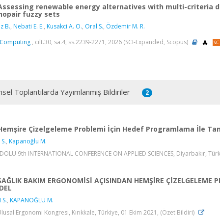
Assessing renewable energy alternatives with multi-criteria
hopair fuzzy sets
z B.
,
Nebati E. E.
,
Kusakci A. O.
,
Oral S.
,
Özdemir M. R.
 Computing
, cilt.30, sa.4, ss.2239-2271, 2026 (SCI-Expanded, Scopus)
msel Toplantılarda Yayımlanmış Bildiriler
2
Hemşire Çizelgeleme Problemi İçin Hedef Programlama İle Tams
 S.
,
Kapanoğlu M.
OLU 9th INTERNATIONAL CONFERENCE ON APPLIED SCIENCES, Diyarbakır, Türkiye,
SAĞLIK BAKIM ERGONOMİSİ AÇISINDAN HEMŞİRE ÇİZELGELEME P
DEL
 S.
,
KAPANOĞLU M.
Ulusal Ergonomi Kongresi, Kırıkkale, Türkiye, 01 Ekim 2021, (Özet Bildiri)