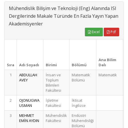
Mühendislik Bilişim ve Teknoloji (Eng) Alanında ISI
Dergilerinde Makale Türünde En Fazla Yayın Yapan
Akademisyenler
Excel
Pdf
Ana Bilim
Sıra
Adı Soyadı
Birimi
Bölümü
Dalı
S
1
ABDULLAH
İnsan ve
Matematik
Matematik
AVEY
Toplum
Bölümü
Bilimleri
Fakültesi
2
OJONUGWA
İşletme
İktisat
USMAN
Fakültesi
İngilizce
3
MEHMET
Mühendislik
Endüstri
EMİN AYDIN
Fakültesi
Mühendisliği
Bölümü