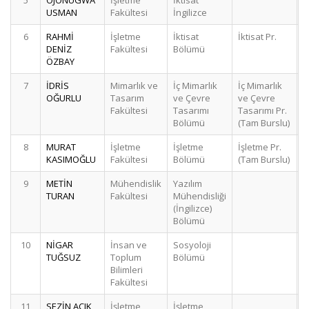
5
OJONUGWA
İşletme
İktisat
USMAN
Fakültesi
İngilizce
6
RAHMİ
İşletme
İktisat
İktisat Pr.
DENİZ
Fakültesi
Bölümü
ÖZBAY
7
İDRİS
Mimarlık ve
İç Mimarlık
İç Mimarlık
OĞURLU
Tasarım
ve Çevre
ve Çevre
Fakültesi
Tasarımı
Tasarımı Pr.
Bölümü
(Tam Burslu)
8
MURAT
İşletme
İşletme
İşletme Pr.
KASIMOĞLU
Fakültesi
Bölümü
(Tam Burslu)
9
METİN
Mühendislik
Yazılım
TURAN
Fakültesi
Mühendisliği
(İngilizce)
Bölümü
10
NİGAR
İnsan ve
Sosyoloji
TUĞSUZ
Toplum
Bölümü
Bilimleri
Fakültesi
11
SEZİN AÇIK
İşletme
İşletme