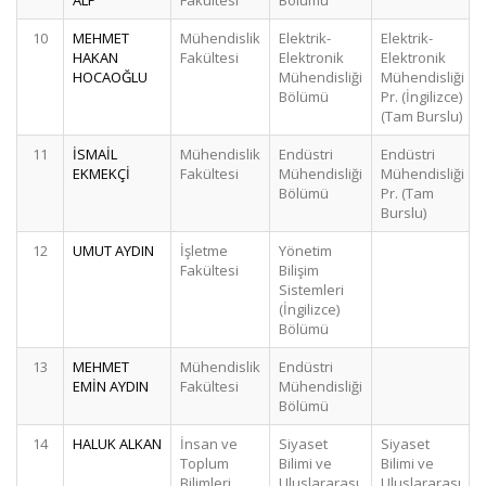
ALP
Fakültesi
Bölümü
10
MEHMET
Mühendislik
Elektrik-
Elektrik-
HAKAN
Fakültesi
Elektronik
Elektronik
HOCAOĞLU
Mühendisliği
Mühendisliği
Bölümü
Pr. (İngilizce)
(Tam Burslu)
11
İSMAİL
Mühendislik
Endüstri
Endüstri
EKMEKÇİ
Fakültesi
Mühendisliği
Mühendisliği
Bölümü
Pr. (Tam
Burslu)
12
UMUT AYDIN
İşletme
Yönetim
Fakültesi
Bilişim
Sistemleri
(İngilizce)
Bölümü
13
MEHMET
Mühendislik
Endüstri
EMİN AYDIN
Fakültesi
Mühendisliği
Bölümü
14
HALUK ALKAN
İnsan ve
Siyaset
Siyaset
Toplum
Bilimi ve
Bilimi ve
Bilimleri
Uluslararası
Uluslararası