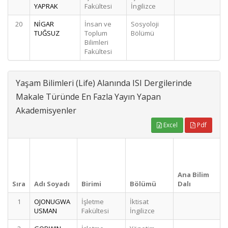
YAPRAK
Fakültesi
İngilizce
20
NİGAR
İnsan ve
Sosyoloji
TUĞSUZ
Toplum
Bölümü
Bilimleri
Fakültesi
Yaşam Bilimleri (Life) Alanında ISI Dergilerinde
Makale Türünde En Fazla Yayın Yapan
Akademisyenler
Excel
Pdf
Ana Bilim
Sıra
Adı Soyadı
Birimi
Bölümü
Dalı
1
OJONUGWA
İşletme
İktisat
USMAN
Fakültesi
İngilizce