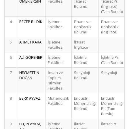
ÖMER ERSİN
Fakültesi
Ticaret
Ticaret Pr.
Bölümü
(İngilizce)
(Tam Burslu)
4
RECEP BİLDİK
İşletme
Finans ve
Finans ve
Fakültesi
Bankacılık
Bankacılık
Bölümü
(İngilizce)
5
AHMET KARA
İşletme
İktisat
Fakültesi
İngilizce
6
ALİ GÖRENER
İşletme
İşletme
İşletme Pr.
Fakültesi
Bölümü
(Tam Burslu)
7
NECMETTİN
İnsan ve
Sosyoloji
Sosyoloji
DOĞAN
Toplum
Bölümü
Bilimleri
Fakültesi
8
BERK AYVAZ
Mühendislik
Endüstri
Endüstri
Fakültesi
Mühendisliği
Mühendisliği
Bölümü
Pr. (Tam
Burslu)
9
ELÇİN AYKAÇ
İşletme
İktisat
İktisat Pr.