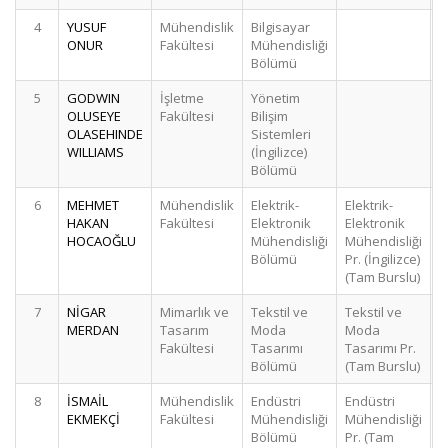
4
YUSUF
Mühendislik
Bilgisayar
ONUR
Fakültesi
Mühendisliği
Bölümü
5
GODWIN
İşletme
Yönetim
OLUSEYE
Fakültesi
Bilişim
OLASEHINDE
Sistemleri
WILLIAMS
(İngilizce)
Bölümü
6
MEHMET
Mühendislik
Elektrik-
Elektrik-
HAKAN
Fakültesi
Elektronik
Elektronik
HOCAOĞLU
Mühendisliği
Mühendisliği
Bölümü
Pr. (İngilizce)
(Tam Burslu)
7
NİGAR
Mimarlık ve
Tekstil ve
Tekstil ve
MERDAN
Tasarım
Moda
Moda
Fakültesi
Tasarımı
Tasarımı Pr.
Bölümü
(Tam Burslu)
8
İSMAİL
Mühendislik
Endüstri
Endüstri
EKMEKÇİ
Fakültesi
Mühendisliği
Mühendisliği
Bölümü
Pr. (Tam