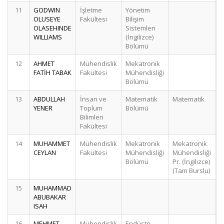
11
GODWIN
İşletme
Yönetim
OLUSEYE
Fakültesi
Bilişim
OLASEHINDE
Sistemleri
WILLIAMS
(İngilizce)
Bölümü
12
AHMET
Mühendislik
Mekatronik
FATİH TABAK
Fakültesi
Mühendisliği
Bölümü
13
ABDULLAH
İnsan ve
Matematik
Matematik
YENER
Toplum
Bölümü
Bilimleri
Fakültesi
14
MUHAMMET
Mühendislik
Mekatronik
Mekatronik
CEYLAN
Fakültesi
Mühendisliği
Mühendisliği
Bölümü
Pr. (İngilizce)
(Tam Burslu)
15
MUHAMMAD
ABUBAKAR
ISAH
16
MEHMET
Mühendislik
Endüstri