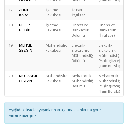
17
AHMET
İşletme
İktisat
KARA
Fakültesi
İngilizce
18
RECEP
İşletme
Finans ve
Finans ve
BİLDİK
Fakültesi
Bankacılık
Bankacılık
Bölümü
(İngilizce)
19
MEHMET
Mühendislik
Elektrik-
Elektrik-
SEZGİN
Fakültesi
Elektronik
Elektronik
Mühendisliği
Mühendisliği
Bölümü
Pr. (İngilizce)
(Tam Burslu)
20
MUHAMMET
Mühendislik
Mekatronik
Mekatronik
CEYLAN
Fakültesi
Mühendisliği
Mühendisliği
Bölümü
Pr. (İngilizce)
(Tam Burslu)
Aşağıdaki listeler yayınların araştırma alanlarına göre
oluşturulmuştur.