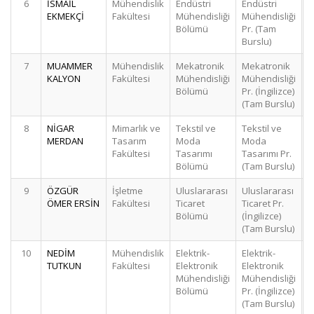
6
İSMAİL
Mühendislik
Endüstri
Endüstri
EKMEKÇİ
Fakültesi
Mühendisliği
Mühendisliği
Bölümü
Pr. (Tam
Burslu)
7
MUAMMER
Mühendislik
Mekatronik
Mekatronik
KALYON
Fakültesi
Mühendisliği
Mühendisliği
Bölümü
Pr. (İngilizce)
(Tam Burslu)
8
NİGAR
Mimarlık ve
Tekstil ve
Tekstil ve
MERDAN
Tasarım
Moda
Moda
Fakültesi
Tasarımı
Tasarımı Pr.
Bölümü
(Tam Burslu)
9
ÖZGÜR
İşletme
Uluslararası
Uluslararası
ÖMER ERSİN
Fakültesi
Ticaret
Ticaret Pr.
Bölümü
(İngilizce)
(Tam Burslu)
10
NEDİM
Mühendislik
Elektrik-
Elektrik-
TUTKUN
Fakültesi
Elektronik
Elektronik
Mühendisliği
Mühendisliği
Bölümü
Pr. (İngilizce)
(Tam Burslu)