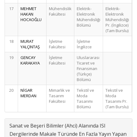
17
MEHMET
Mühendislik
Elektrik-
Elektrik-
HAKAN
Fakültesi
Elektronik
Elektronik
HOCAOĞLU
Mühendisliği
Mühendisliği
Bölümü
Pr. (İngilizce)
(Tam Burslu)
18
MURAT
İşletme
İşletme
YALÇINTAŞ
Fakültesi
İngilizce
19
GENCAY
İşletme
Uluslararası
KARAKAYA
Fakültesi
Ticaret ve
Finansman
(Türkçe)
Bölümü
20
NİGAR
Mimarlık ve
Tekstil ve
Tekstil ve
MERDAN
Tasarım
Moda
Moda
Fakültesi
Tasarımı
Tasarımı Pr.
Bölümü
(Tam Burslu)
Sanat ve Beşeri Bilimler (Ahci) Alanında ISI
Dergilerinde Makale Türünde En Fazla Yayın Yapan