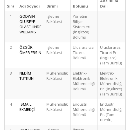
Ana Bilim
Sıra
Adı Soyadı
Birimi
Bölümü
Dalı
S
1
GODWIN
İşletme
Yönetim
OLUSEYE
Fakültesi
Bilişim
OLASEHINDE
Sistemleri
WILLIAMS
(İngilizce)
Bölümü
2
ÖZGÜR
İşletme
Uluslararası
Uluslararası
ÖMER ERSİN
Fakültesi
Ticaret
Ticaret Pr.
Bölümü
(İngilizce)
(Tam Burslu)
3
NEDİM
Mühendislik
Elektrik-
Elektrik-
TUTKUN
Fakültesi
Elektronik
Elektronik
Mühendisliği
Mühendisliği
Bölümü
Pr. (İngilizce)
(Tam Burslu)
4
İSMAİL
Mühendislik
Endüstri
Endüstri
EKMEKÇİ
Fakültesi
Mühendisliği
Mühendisliği
Bölümü
Pr. (Tam
Burslu)