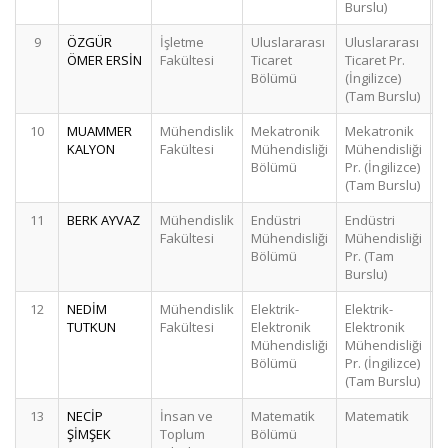
Burslu)
9
ÖZGÜR
İşletme
Uluslararası
Uluslararası
ÖMER ERSİN
Fakültesi
Ticaret
Ticaret Pr.
Bölümü
(İngilizce)
(Tam Burslu)
10
MUAMMER
Mühendislik
Mekatronik
Mekatronik
KALYON
Fakültesi
Mühendisliği
Mühendisliği
Bölümü
Pr. (İngilizce)
(Tam Burslu)
11
BERK AYVAZ
Mühendislik
Endüstri
Endüstri
Fakültesi
Mühendisliği
Mühendisliği
Bölümü
Pr. (Tam
Burslu)
12
NEDİM
Mühendislik
Elektrik-
Elektrik-
TUTKUN
Fakültesi
Elektronik
Elektronik
Mühendisliği
Mühendisliği
Bölümü
Pr. (İngilizce)
(Tam Burslu)
13
NECİP
İnsan ve
Matematik
Matematik
ŞİMŞEK
Toplum
Bölümü