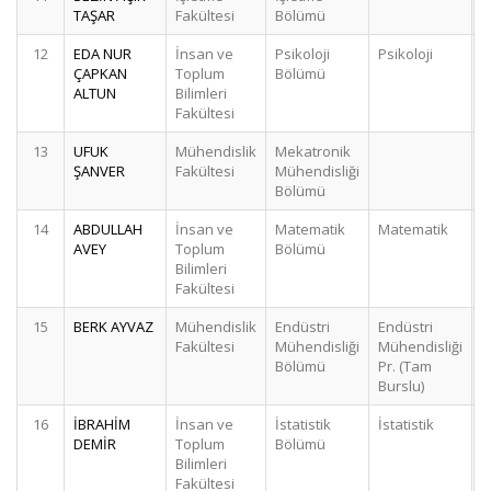
TAŞAR
Fakültesi
Bölümü
12
EDA NUR
İnsan ve
Psikoloji
Psikoloji
ÇAPKAN
Toplum
Bölümü
ALTUN
Bilimleri
Fakültesi
13
UFUK
Mühendislik
Mekatronik
ŞANVER
Fakültesi
Mühendisliği
Bölümü
14
ABDULLAH
İnsan ve
Matematik
Matematik
AVEY
Toplum
Bölümü
Bilimleri
Fakültesi
15
BERK AYVAZ
Mühendislik
Endüstri
Endüstri
Fakültesi
Mühendisliği
Mühendisliği
Bölümü
Pr. (Tam
Burslu)
16
İBRAHİM
İnsan ve
İstatistik
İstatistik
DEMİR
Toplum
Bölümü
Bilimleri
Fakültesi