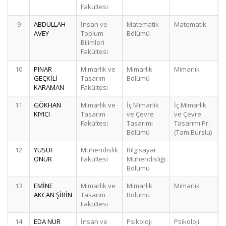
Fakültesi
9
ABDULLAH
İnsan ve
Matematik
Matematik
AVEY
Toplum
Bölümü
Bilimleri
Fakültesi
10
PINAR
Mimarlık ve
Mimarlık
Mimarlık
GEÇKİLİ
Tasarım
Bölümü
KARAMAN
Fakültesi
11
GÖKHAN
Mimarlık ve
İç Mimarlık
İç Mimarlık
KIYICI
Tasarım
ve Çevre
ve Çevre
Fakültesi
Tasarımı
Tasarımı Pr.
Bölümü
(Tam Burslu)
12
YUSUF
Mühendislik
Bilgisayar
ONUR
Fakültesi
Mühendisliği
Bölümü
13
EMİNE
Mimarlık ve
Mimarlık
Mimarlık
AKCAN ŞİRİN
Tasarım
Bölümü
Fakültesi
14
EDA NUR
İnsan ve
Psikoloji
Psikoloji