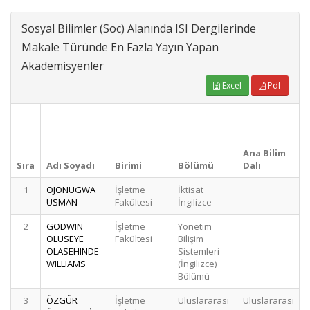
Sosyal Bilimler (Soc) Alanında ISI Dergilerinde
Makale Türünde En Fazla Yayın Yapan
Akademisyenler
Excel
Pdf
Ana Bilim
Sıra
Adı Soyadı
Birimi
Bölümü
Dalı
1
OJONUGWA
İşletme
İktisat
USMAN
Fakültesi
İngilizce
2
GODWIN
İşletme
Yönetim
OLUSEYE
Fakültesi
Bilişim
OLASEHINDE
Sistemleri
WILLIAMS
(İngilizce)
Bölümü
3
ÖZGÜR
İşletme
Uluslararası
Uluslararası