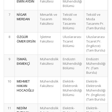
EMİN AYDIN
Fakültesi
Mühendisliği
Bölümü
7
NİGAR
Mimarlık ve
Tekstil ve
Tekstil ve
MERDAN
Tasarım
Moda
Moda
Fakültesi
Tasarımı
Tasarımı Pr.
Bölümü
(Tam Burslu)
8
ÖZGÜR
İşletme
Uluslararası
Uluslararası
ÖMER ERSİN
Fakültesi
Ticaret
Ticaret Pr.
Bölümü
(İngilizce)
(Tam Burslu)
9
İSMAİL
Mühendislik
Endüstri
Endüstri
EKMEKÇİ
Fakültesi
Mühendisliği
Mühendisliği
Bölümü
Pr. (Tam
Burslu)
10
MEHMET
Mühendislik
Elektrik-
Elektrik-
HAKAN
Fakültesi
Elektronik
Elektronik
HOCAOĞLU
Mühendisliği
Mühendisliği
Bölümü
Pr. (İngilizce)
(Tam Burslu)
11
NEDİM
Mühendislik
Elektrik-
Elektrik-