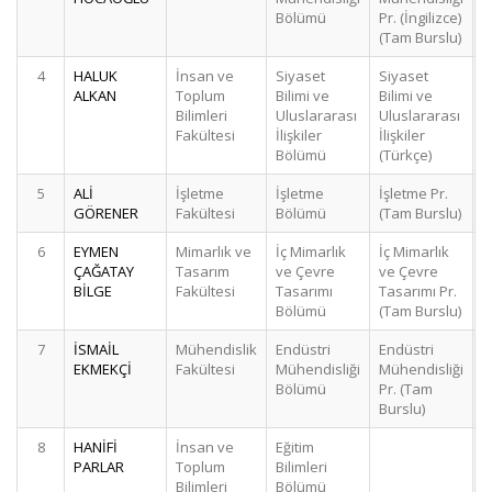
Bölümü
Pr. (İngilizce)
(Tam Burslu)
4
HALUK
İnsan ve
Siyaset
Siyaset
ALKAN
Toplum
Bilimi ve
Bilimi ve
Bilimleri
Uluslararası
Uluslararası
Fakültesi
İlişkiler
İlişkiler
Bölümü
(Türkçe)
5
ALİ
İşletme
İşletme
İşletme Pr.
GÖRENER
Fakültesi
Bölümü
(Tam Burslu)
6
EYMEN
Mimarlık ve
İç Mimarlık
İç Mimarlık
ÇAĞATAY
Tasarım
ve Çevre
ve Çevre
BİLGE
Fakültesi
Tasarımı
Tasarımı Pr.
Bölümü
(Tam Burslu)
7
İSMAİL
Mühendislik
Endüstri
Endüstri
EKMEKÇİ
Fakültesi
Mühendisliği
Mühendisliği
Bölümü
Pr. (Tam
Burslu)
8
HANİFİ
İnsan ve
Eğitim
PARLAR
Toplum
Bilimleri
Bilimleri
Bölümü