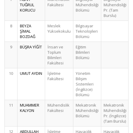
TUĞRUL
Fakültesi
Mühendisliği
Mühendisliği
KORUCU
Bölümü
Pr. (Tam
Burslu)
8
BEYZA
Meslek
Bilgisayar
ŞİMAL
Yüksekokulu
Teknolojileri
BOZDAĞ
Bölümü
9
BÜŞRA YİĞİT
İnsan ve
Eğitim
Toplum
Bilimleri
Bilimleri
Bölümü
Fakültesi
10
UMUT AYDIN
İşletme
Yönetim
Fakültesi
Bilişim
Sistemleri
(İngilizce)
Bölümü
11
MUAMMER
Mühendislik
Mekatronik
Mekatronik
KALYON
Fakültesi
Mühendisliği
Mühendisliği
Bölümü
Pr. (İngilizce)
(Tam Burslu)
12
ABDULLAH
İşletme
Havacılık
Havacılık