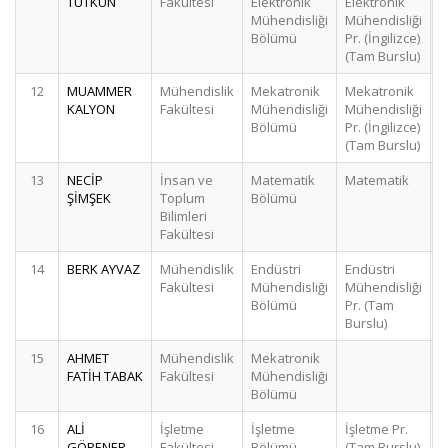
TUTKUN
Fakültesi
Elektronik
Elektronik
Mühendisliği
Mühendisliği
Bölümü
Pr. (İngilizce)
(Tam Burslu)
12
MUAMMER
Mühendislik
Mekatronik
Mekatronik
KALYON
Fakültesi
Mühendisliği
Mühendisliği
Bölümü
Pr. (İngilizce)
(Tam Burslu)
13
NECİP
İnsan ve
Matematik
Matematik
ŞİMŞEK
Toplum
Bölümü
Bilimleri
Fakültesi
14
BERK AYVAZ
Mühendislik
Endüstri
Endüstri
Fakültesi
Mühendisliği
Mühendisliği
Bölümü
Pr. (Tam
Burslu)
15
AHMET
Mühendislik
Mekatronik
FATİH TABAK
Fakültesi
Mühendisliği
Bölümü
16
ALİ
İşletme
İşletme
İşletme Pr.
GÖRENER
Fakültesi
Bölümü
(Tam Burslu)