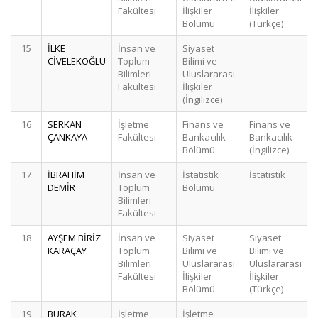
Fakültesi
İlişkiler
İlişkiler
Bölümü
(Türkçe)
15
İLKE
İnsan ve
Siyaset
CİVELEKOĞLU
Toplum
Bilimi ve
Bilimleri
Uluslararası
Fakültesi
İlişkiler
(İngilizce)
16
SERKAN
İşletme
Finans ve
Finans ve
ÇANKAYA
Fakültesi
Bankacılık
Bankacılık
Bölümü
(İngilizce)
17
İBRAHİM
İnsan ve
İstatistik
İstatistik
DEMİR
Toplum
Bölümü
Bilimleri
Fakültesi
18
AYŞEM BİRİZ
İnsan ve
Siyaset
Siyaset
KARAÇAY
Toplum
Bilimi ve
Bilimi ve
Bilimleri
Uluslararası
Uluslararası
Fakültesi
İlişkiler
İlişkiler
Bölümü
(Türkçe)
19
BURAK
İşletme
İşletme