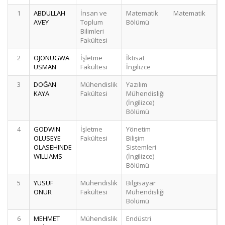
1
ABDULLAH
İnsan ve
Matematik
Matematik
AVEY
Toplum
Bölümü
Bilimleri
Fakültesi
2
OJONUGWA
İşletme
İktisat
USMAN
Fakültesi
İngilizce
3
DOĞAN
Mühendislik
Yazılım
KAYA
Fakültesi
Mühendisliği
(İngilizce)
Bölümü
4
GODWIN
İşletme
Yönetim
OLUSEYE
Fakültesi
Bilişim
OLASEHINDE
Sistemleri
WILLIAMS
(İngilizce)
Bölümü
5
YUSUF
Mühendislik
Bilgisayar
ONUR
Fakültesi
Mühendisliği
Bölümü
6
MEHMET
Mühendislik
Endüstri