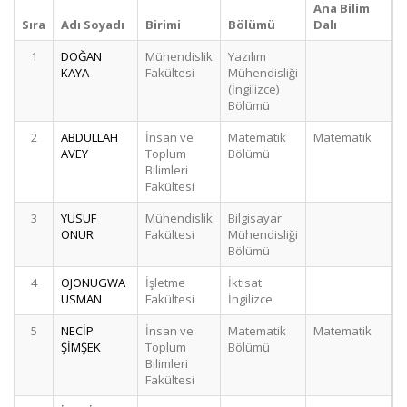
Ana Bilim
Sıra
Adı Soyadı
Birimi
Bölümü
Dalı
S
1
DOĞAN
Mühendislik
Yazılım
KAYA
Fakültesi
Mühendisliği
(İngilizce)
Bölümü
2
ABDULLAH
İnsan ve
Matematik
Matematik
AVEY
Toplum
Bölümü
Bilimleri
Fakültesi
3
YUSUF
Mühendislik
Bilgisayar
ONUR
Fakültesi
Mühendisliği
Bölümü
4
OJONUGWA
İşletme
İktisat
USMAN
Fakültesi
İngilizce
5
NECİP
İnsan ve
Matematik
Matematik
ŞİMŞEK
Toplum
Bölümü
Bilimleri
Fakültesi