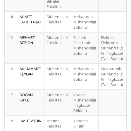
Bilimleri
Fakültesi
14
AHMET
Mühendislik
Mekatronik
FATİH TABAK
Fakültesi
Mühendisliği
Bölümü
15
MEHMET
Mühendislik
Elektrik-
Elektrik-
SEZGİN
Fakültesi
Elektronik
Elektronik
Mühendisliği
Mühendisliği
Bölümü
Pr. (İngilizce)
(Tam Burslu)
16
MUHAMMET
Mühendislik
Mekatronik
Mekatronik
CEYLAN
Fakültesi
Mühendisliği
Mühendisliği
Bölümü
Pr. (İngilizce)
(Tam Burslu)
17
DOĞAN
Mühendislik
Yazılım
KAYA
Fakültesi
Mühendisliği
(İngilizce)
Bölümü
18
UMUT AYDIN
İşletme
Yönetim
Fakültesi
Bilişim