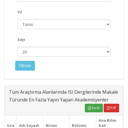
Yıl
Sayı
Tüm Araştırma Alanlarında ISI Dergilerinde Makale
Türünde En Fazla Yayın Yapan Akademisyenler
Excel
Pdf
Ana Bilim
Sıra
Adı Soyadı
Birimi
Bölümü
Dalı
S