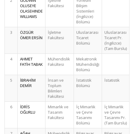
2
GODWIN
İşletme
Yönetim
OLUSEYE
Fakültesi
Bilişim
OLASEHINDE
Sistemleri
WILLIAMS
(İngilizce)
Bölümü
3
ÖZGÜR
İşletme
Uluslararası
Uluslararası
ÖMER ERSİN
Fakültesi
Ticaret
Ticaret Pr.
Bölümü
(İngilizce)
(Tam Burslu)
4
AHMET
Mühendislik
Mekatronik
FATİH TABAK
Fakültesi
Mühendisliği
Bölümü
5
İBRAHİM
İnsan ve
İstatistik
İstatistik
DEMİR
Toplum
Bölümü
Bilimleri
Fakültesi
6
İDRİS
Mimarlık ve
İç Mimarlık
İç Mimarlık
OĞURLU
Tasarım
ve Çevre
ve Çevre
Fakültesi
Tasarımı
Tasarımı Pr.
Bölümü
(Tam Burslu)
7
AĞAH
Mühendislik
Bilgisayar
Bilgisayar