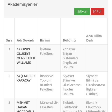
Akademisyenler
Excel
Pdf
Ana Bilim
Sıra
Adı Soyadı
Birimi
Bölümü
Dalı
S
1
GODWIN
İşletme
Yönetim
OLUSEYE
Fakültesi
Bilişim
OLASEHINDE
Sistemleri
WILLIAMS
(İngilizce)
Bölümü
2
AYŞEM BİRİZ
İnsan ve
Siyaset
Siyaset
KARAÇAY
Toplum
Bilimi ve
Bilimi ve
Bilimleri
Uluslararası
Uluslararası
Fakültesi
İlişkiler
İlişkiler
Bölümü
(Türkçe)
3
MEHMET
Mühendislik
Elektrik-
Elektrik-
HAKAN
Fakültesi
Elektronik
Elektronik
HOCAOĞLU
Mühendisliği
Mühendisliği