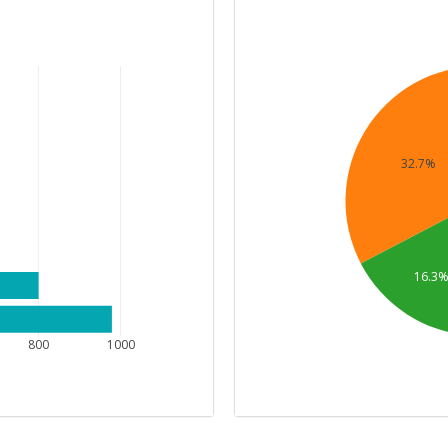
32.7%
16.3
800
1000