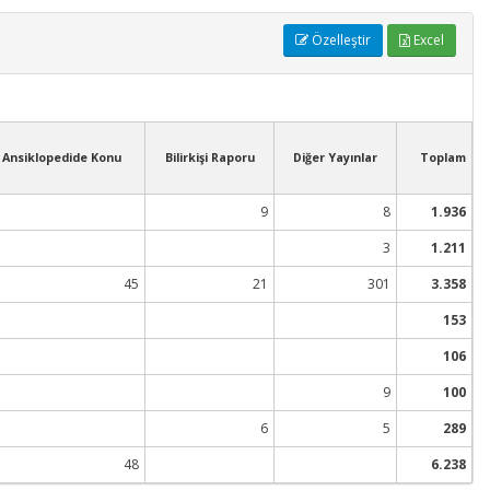
Özelleştir
Excel
Ansiklopedide Konu
Bilirkişi Raporu
Diğer Yayınlar
Toplam
9
8
1.936
3
1.211
45
21
301
3.358
153
106
9
100
6
5
289
48
6.238