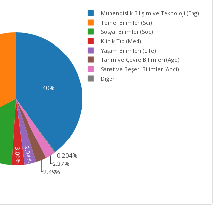
Mühendislik Bilişim ve Teknoloji (Eng)
Temel Bilimler (Sci)
Sosyal Bilimler (Soc)
Klinik Tıp (Med)
Yaşam Bilimleri (Life)
Tarım ve Çevre Bilimleri (Age)
Sanat ve Beşeri Bilimler (Ahci)
Diğer
40%
%
2.94%
3.06%
0.204%
2.37%
2.49%