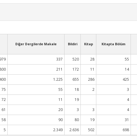
Diğer Dergilerde Makale
Bildiri
Kitap
Kitapta Bölüm
979
337
520
28
55
800
211
172
11
14
400
1.225
655
286
425
75
55
18
2
3
72
11
19
4
61
20
3
3
4
58
90
80
19
31
5
2.349
2.636
502
698