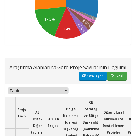
1.63%
17.3%
3.97%
1.78%
4.28%
14%
Araştırma Alanlarına Göre Proje Sayılarının Dağılımı
Özelleştir
Excel
CB
Bölge
Strateji
Proje
AB
Diğer Ulusal
D
Kalkınma
ve Bütçe
Türü
Destekli
AB IPA
Kurumlarca
Ulusl
İdaresi
Başkanlığı
Diğer
Projesi
Desteklenen
Başkanlığı
(Kalkınma
Projeler
Projeler
Prog
Projesi
Bakanlığı)