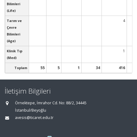
Bilimleri
(Life)
4
Tarım ve
Çevre
Bilimleri
(Age)
1
Klinik Tıp
(Med)
55
5
1
34
416
Toplam
İletişim Bilgileri
Örnektepe, İmrahor Cd. No: 88/2, 34445
İstanbul/Beyoğlu
avesis@ticaret.edu.tr