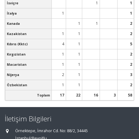
1
1
İsviçre
1
1
İtalya
1
1
2
Kanada
1
1
2
Kazakistan
4
1
5
Kıbrıs (Kktc)
1
1
2
Kırgızistan
1
1
2
Macaristan
2
1
3
Nijerya
1
1
2
Özbekistan
17
22
16
3
58
Toplam
İletişim Bilgileri
Örnektepe, İmrahor Cd. No: 88/2, 34445
İstanbul/Beyoğlu