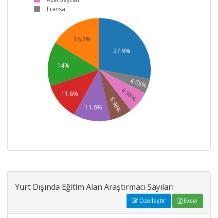
Fransa
16.3%
27.9%
14%
4.65%
6.98%
11.6%
6.98%
11.6%
Yurt Dışında Eğitim Alan Araştırmacı Sayıları
Özelleştir
Excel