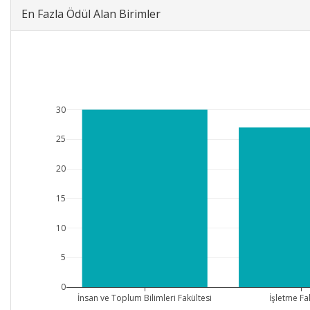
En Fazla Ödül Alan Birimler
30
25
20
15
10
5
0
İnsan ve Toplum Bilimleri Fakültesi
İşletme Fa