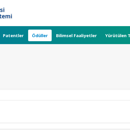
si
temi
Patentler
Ödüller
Bilimsel Faaliyetler
Yürütülen T