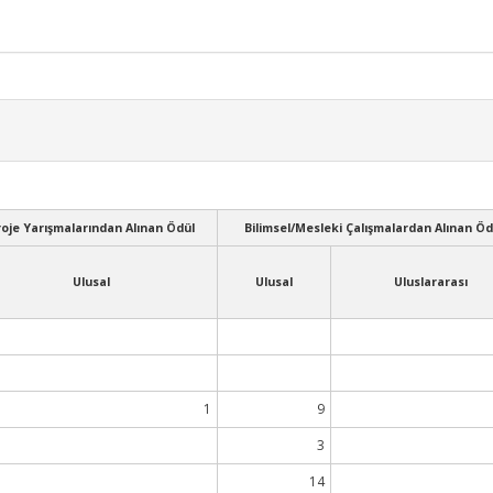
roje Yarışmalarından Alınan Ödül
Bilimsel/Mesleki Çalışmalardan Alınan Öd
Ulusal
Ulusal
Uluslararası
1
9
3
14