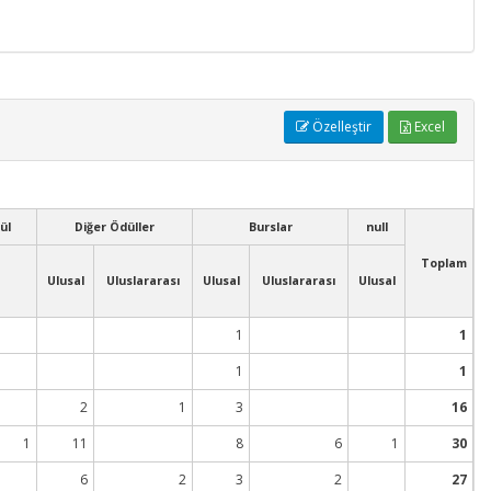
Özelleştir
Excel
ül
Diğer Ödüller
Burslar
null
Toplam
Ulusal
Uluslararası
Ulusal
Uluslararası
Ulusal
1
1
1
1
2
1
3
16
1
11
8
6
1
30
6
2
3
2
27