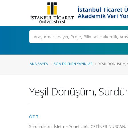
İstanbul Ticaret Ü
Akademik Veri Yö
Ara
ANA SAYFA
SON EKLENEN YAYINLAR
YEŞIL DÖNÜŞÜM, S
Yeşil Dönüşüm, Sürdürüle
ÖZ T.
Sürdürülebilir İşletme Yöneticiliği, ÇETİNER NURCAN, 