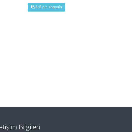
Atıf İçin Kopyala
letişim Bilgileri