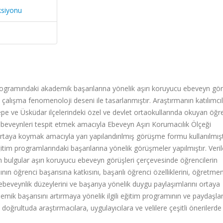
ksiyonu
ogramındaki akademik başarılarına yönelik aşırı koruyucu ebeveyn görü
u çalışma fenomenoloji deseni ile tasarlanmıştır. Araştırmanın katılımcıl
epe ve Üsküdar ilçelerindeki özel ve devlet ortaokullarında okuyan öğre
eveynleri tespit etmek amacıyla Ebeveyn Aşırı Korumacılık Ölçeği
 ortaya koymak amacıyla yarı yapılandırılmış görüşme formu kullanılmışt
ğitim programlarındaki başarılarına yönelik görüşmeler yapılmıştır. Veril
ilen bulgular aşırı koruyucu ebeveyn görüşleri çerçevesinde öğrencilerin
n öğrenci başarısına katkısını, başarılı öğrenci özelliklerini, öğretme
aşırı ebeveynlik düzeylerini ve başarıya yönelik duygu paylaşımlarını ortaya
ik başarısını artırmaya yönelik ilgili eğitim programının ve paydaşlar
 doğrultuda araştırmacılara, uygulayıcılara ve velilere çeşitli önerilerde