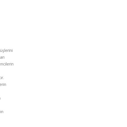
şlerini
arı
ncilerin
ır.
erin
n
ın