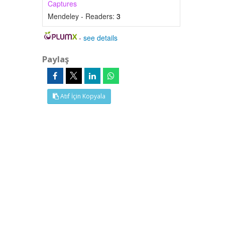
Captures
Mendeley - Readers:
3
-
see details
Paylaş
Atıf İçin Kopyala