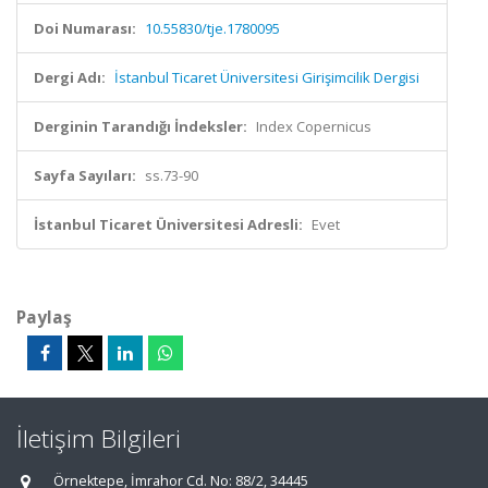
Doi Numarası:
10.55830/tje.1780095
Dergi Adı:
İstanbul Ticaret Üniversitesi Girişimcilik Dergisi
Derginin Tarandığı İndeksler:
Index Copernicus
Sayfa Sayıları:
ss.73-90
İstanbul Ticaret Üniversitesi Adresli:
Evet
Paylaş
İletişim Bilgileri
Örnektepe, İmrahor Cd. No: 88/2, 34445